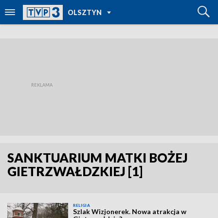
POWRÓT DO
OLSZTYN
TVP REGIONY
SANKTUARIUM MATKI BOŻEJ
GIETRZWAŁDZKIEJ
[1]
RELIGIA
Szlak Wizjonerek. Nowa atrakcja w