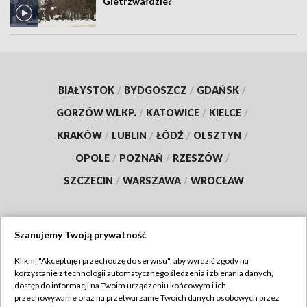
Gietrzwałdzie?
BIAŁYSTOK
/
BYDGOSZCZ
/
GDAŃSK
/
GORZÓW WLKP.
/
KATOWICE
/
KIELCE
/
KRAKÓW
/
LUBLIN
/
ŁÓDŹ
/
OLSZTYN
/
OPOLE
/
POZNAŃ
/
RZESZÓW
/
SZCZECIN
/
WARSZAWA
/
WROCŁAW
Szanujemy Twoją prywatność
Dołącz do nas:
Kliknij "Akceptuję i przechodzę do serwisu", aby wyrazić zgody na
korzystanie z technologii automatycznego śledzenia i zbierania danych,
TVP
dostęp do informacji na Twoim urządzeniu końcowym i ich
Abonament TVP
przechowywanie oraz na przetwarzanie Twoich danych osobowych przez
Regulamin TVP