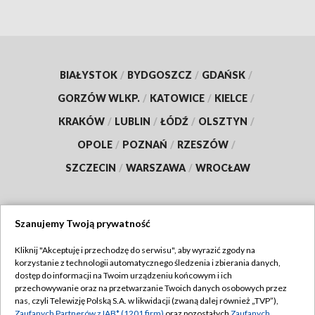
BIAŁYSTOK
/
BYDGOSZCZ
/
GDAŃSK
/
GORZÓW WLKP.
/
KATOWICE
/
KIELCE
/
KRAKÓW
/
LUBLIN
/
ŁÓDŹ
/
OLSZTYN
/
OPOLE
/
POZNAŃ
/
RZESZÓW
/
SZCZECIN
/
WARSZAWA
/
WROCŁAW
Szanujemy Twoją prywatność
Dołącz do nas:
Kliknij "Akceptuję i przechodzę do serwisu", aby wyrazić zgody na
korzystanie z technologii automatycznego śledzenia i zbierania danych,
TVP
dostęp do informacji na Twoim urządzeniu końcowym i ich
Abonament TVP
przechowywanie oraz na przetwarzanie Twoich danych osobowych przez
Regulamin TVP
nas, czyli Telewizję Polską S.A. w likwidacji (zwaną dalej również „TVP”),
Emisja w TVP
Zaufanych Partnerów z IAB* (1201 firm)
oraz pozostałych
Zaufanych
Polityka prywatności