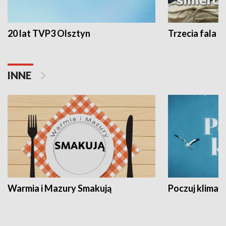
20 lat TVP3 Olsztyn
Trzecia fala -
INNE
Warmia i Mazury Smakują
Poczuj klimat