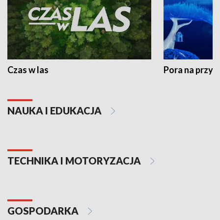
Czas w las
Pora na przyr
NAUKA I EDUKACJA
TECHNIKA I MOTORYZACJA
GOSPODARKA