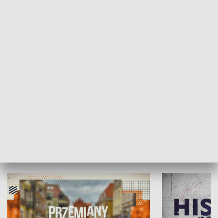
SPOŁECZEŃSTWO
Moje miejsce
Winda region
HISTORIA