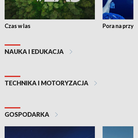
Czas w las
Pora na przyr
NAUKA I EDUKACJA
TECHNIKA I MOTORYZACJA
GOSPODARKA