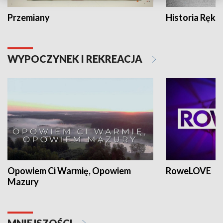
Przemiany
Historia Ręką
WYPOCZYNEK I REKREACJA
Opowiem Ci Warmię, Opowiem
RoweLOVE
Mazury
MNIEJSZOŚCI