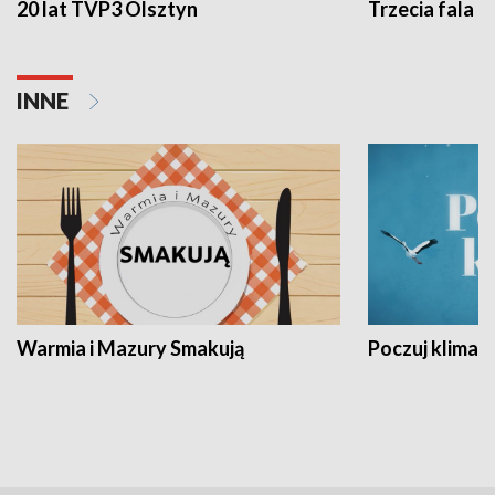
20 lat TVP3 Olsztyn
Trzecia fala -
INNE
Warmia i Mazury Smakują
Poczuj klimat