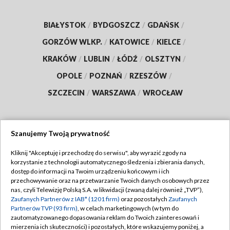
BIAŁYSTOK
/
BYDGOSZCZ
/
GDAŃSK
/
GORZÓW WLKP.
/
KATOWICE
/
KIELCE
/
KRAKÓW
/
LUBLIN
/
ŁÓDŹ
/
OLSZTYN
/
OPOLE
/
POZNAŃ
/
RZESZÓW
/
SZCZECIN
/
WARSZAWA
/
WROCŁAW
Szanujemy Twoją prywatność
Dołącz do nas:
Kliknij "Akceptuję i przechodzę do serwisu", aby wyrazić zgody na
korzystanie z technologii automatycznego śledzenia i zbierania danych,
TVP
dostęp do informacji na Twoim urządzeniu końcowym i ich
Abonament TVP
przechowywanie oraz na przetwarzanie Twoich danych osobowych przez
Regulamin TVP
nas, czyli Telewizję Polską S.A. w likwidacji (zwaną dalej również „TVP”),
Emisja w TVP
Zaufanych Partnerów z IAB* (1201 firm)
oraz pozostałych
Zaufanych
Polityka prywatności
Partnerów TVP (93 firm)
, w celach marketingowych (w tym do
Centrum informacji TVP
Moje zgody
zautomatyzowanego dopasowania reklam do Twoich zainteresowań i
mierzenia ich skuteczności) i pozostałych, które wskazujemy poniżej, a