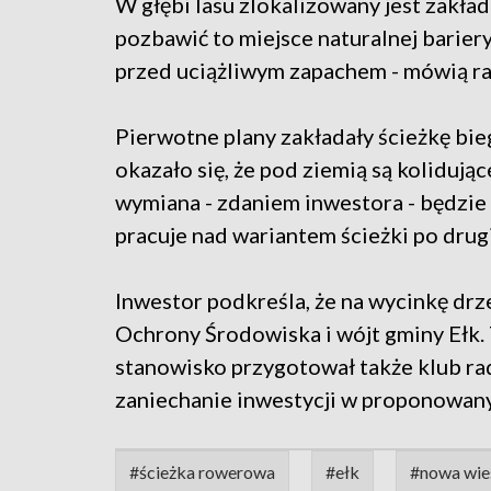
W głębi lasu zlokalizowany jest zakład
pozbawić to miejsce naturalnej bariery
przed uciążliwym zapachem - mówią ra
Pierwotne plany zakładały ścieżkę bie
okazało się, że pod ziemią są kolidują
wymiana - zdaniem inwestora - będzi
pracuje nad wariantem ścieżki po drugi
Inwestor podkreśla, że na wycinkę dr
Ochrony Środowiska i wójt gminy Ełk. 
stanowisko przygotował także klub rad
zaniechanie inwestycji w proponowan
#ścieżka rowerowa
#ełk
#nowa wie