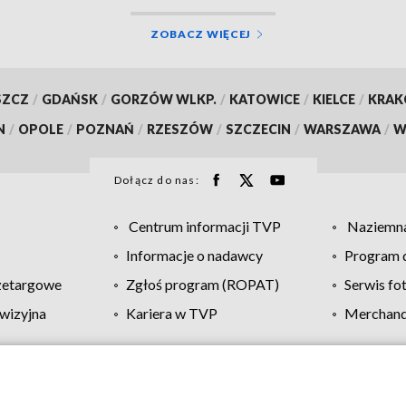
ZOBACZ WIĘCEJ
SZCZ
/
GDAŃSK
/
GORZÓW WLKP.
/
KATOWICE
/
KIELCE
/
KRA
N
/
OPOLE
/
POZNAŃ
/
RZESZÓW
/
SZCZECIN
/
WARSZAWA
/
W
Dołącz do nas:
Centrum informacji TVP
Naziemna
Informacje o nadawcy
Program d
zetargowe
Zgłoś program (ROPAT)
Serwis fo
wizyjna
Kariera w TVP
Merchandi