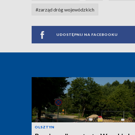
#zarząd dróg wojewódzkich
UDOSTĘPNIJ NA FACEBOOKU
OLSZTYN