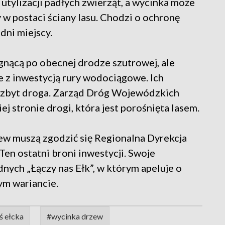
 utylizacji padłych zwierząt, a wycinka może
 w postaci ściany lasu. Chodzi o ochronę
dni miejscy.
gnącą po obecnej drodze szutrowej, ale
ce z inwestycją rury wodociągowe. Ich
e zbyt droga. Zarząd Dróg Wojewódzkich
ej stronie drogi, która jest porośnięta lasem.
zew muszą zgodzić się Regionalna Dyrekcja
Ten ostatni broni inwestycji. Swoje
nych „Łączy nas Ełk”, w którym apeluje o
ym wariancie.
ś ełcka
#wycinka drzew