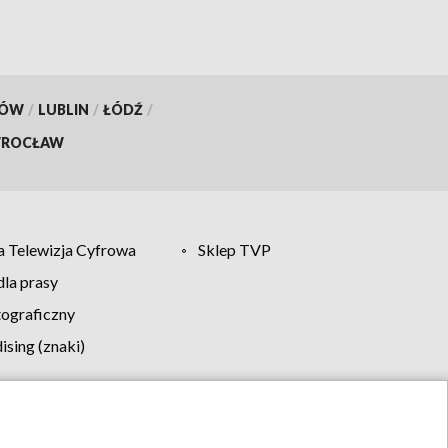
KÓW
/
LUBLIN
/
ŁÓDŹ
/
ROCŁAW
 Telewizja Cyfrowa
Sklep TVP
la prasy
tograficzny
sing (znaki)