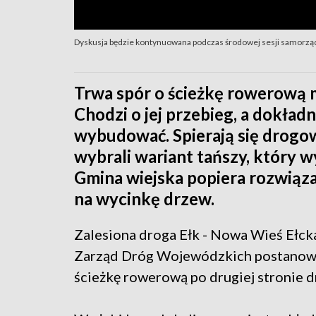
Dyskusja będzie kontynuowana podczas środowej sesji samorzą
Trwa spór o ścieżkę rowerową 
Chodzi o jej przebieg, a dokładni
wybudować. Spierają się drogow
wybrali wariant tańszy, który 
Gmina wiejska popiera rozwiązan
na wycinkę drzew.
Zalesiona droga Ełk - Nowa Wieś Ełck
Zarząd Dróg Wojewódzkich postanowi
ścieżkę rowerową po drugiej stronie dr