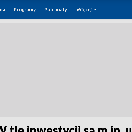
ma
Programy
Patronaty
Więcej
 tle inwestycji są m.in. 