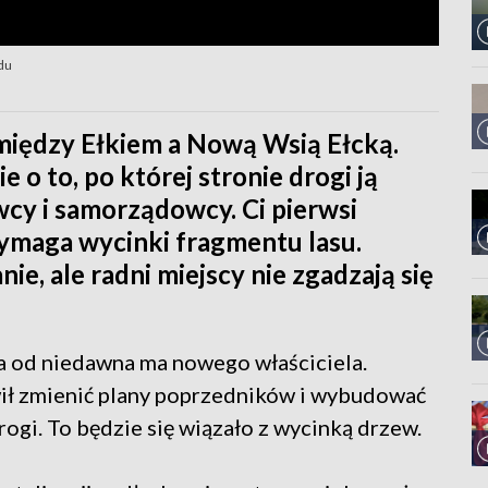
du
między Ełkiem a Nową Wsią Ełcką.
e o to, po której stronie drogi ją
cy i samorządowcy. Ci pierwsi
wymaga wycinki fragmentu lasu.
ie, ale radni miejscy nie zgadzają się
a od niedawna ma nowego właściciela.
ł zmienić plany poprzedników i wybudować
ogi. To będzie się wiązało z wycinką drzew.