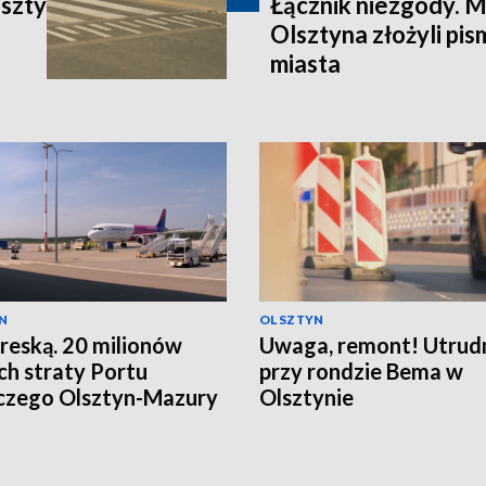
oszty
Łącznik niezgody. 
Olsztyna złożyli pi
miasta
N
OLSZTYN
reską. 20 milionów
Uwaga, remont! Utrud
ch straty Portu
przy rondzie Bema w
czego Olsztyn-Mazury
Olsztynie