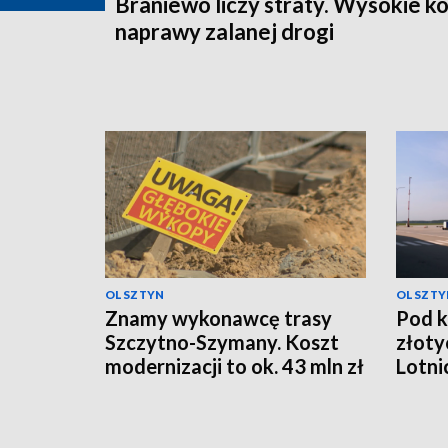
Braniewo liczy straty. Wysokie k
naprawy zalanej drogi
OLSZTYN
OLSZTY
Znamy wykonawcę trasy
Pod k
Szczytno-Szymany. Koszt
złoty
modernizacji to ok. 43 mln zł
Lotni