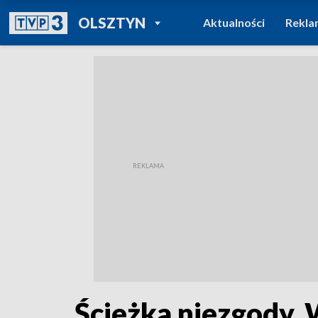
POWRÓT DO
OLSZTYN
Aktualności
Rekla
TVP REGIONY
Ścieżka niezgody. W