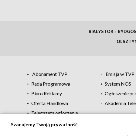
BIAŁYSTOK
/
BYDGO
OLSZTY
Abonament TVP
Emisja w TVP
Rada Programowa
System NOS
Biuro Reklamy
Ogłoszenie pr
Oferta Handlowa
Akademia Tele
Telegazeta ogłoszenia
Szanujemy Twoją prywatność
Regulamin TVP