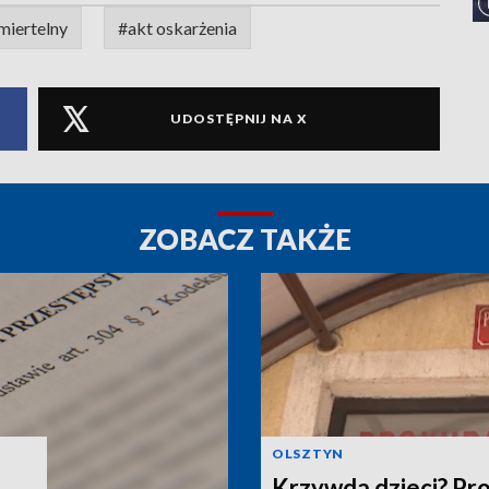
miertelny
#akt oskarżenia
UDOSTĘPNIJ NA X
ZOBACZ TAKŻE
OLSZTYN
Krzywda dzieci? Pr