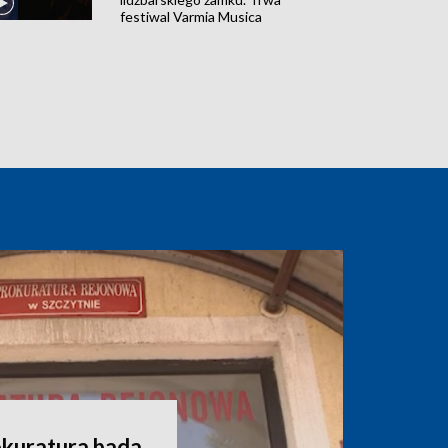
festiwal Varmia Musica
okuratura bada