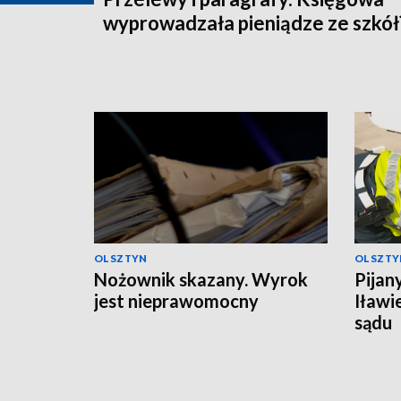
wyprowadzała pieniądze ze szkół
OLSZTYN
OLSZTY
Nożownik skazany. Wyrok
Pijan
jest nieprawomocny
Iławi
sądu