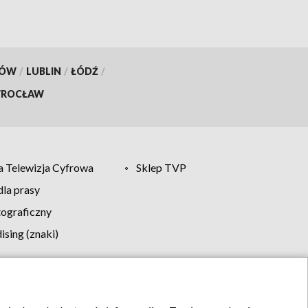
KÓW
/
LUBLIN
/
ŁÓDŹ
/
ROCŁAW
 Telewizja Cyfrowa
Sklep TVP
la prasy
tograficzny
sing (znaki)
klamy
Kontakt