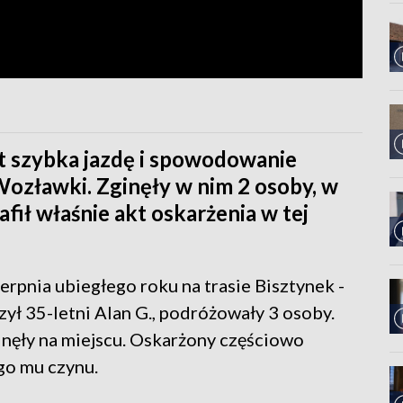
yt szybka jazdę i spowodowanie
Wozławki. Zginęły w nim 2 osoby, w
afił właśnie akt oskarżenia w tej
erpnia ubiegłego roku na trasie Bisztynek -
ł 35-letni Alan G., podróżowały 3 osoby.
ginęły na miejscu. Oskarżony częściowo
go mu czynu.