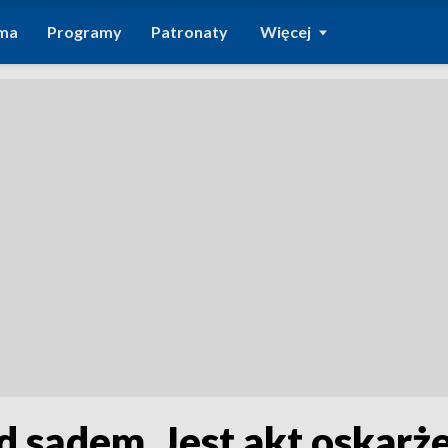
ma
Programy
Patronaty
Więcej
ed sądem. Jest akt oskarż