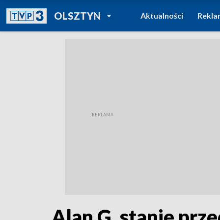
POWRÓT DO
OLSZTYN
Aktualności
Rekla
TVP REGIONY
Alan G. stanie prz