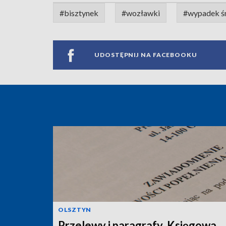
#bisztynek
#wozławki
#wypadek ś
UDOSTĘPNIJ NA FACEBOOKU
OLSZTYN
Przelewy i paragrafy. Księgowa