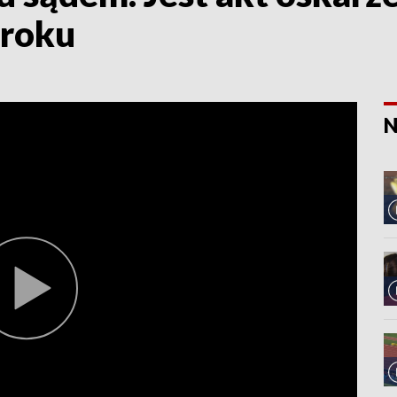
 roku
N