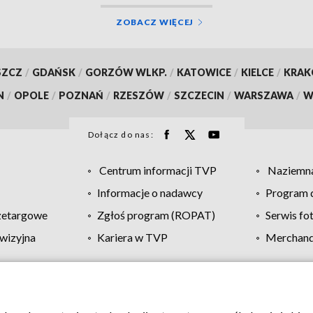
ZOBACZ WIĘCEJ
SZCZ
/
GDAŃSK
/
GORZÓW WLKP.
/
KATOWICE
/
KIELCE
/
KRA
N
/
OPOLE
/
POZNAŃ
/
RZESZÓW
/
SZCZECIN
/
WARSZAWA
/
W
Dołącz do nas:
Centrum informacji TVP
Naziemna
Informacje o nadawcy
Program d
zetargowe
Zgłoś program (ROPAT)
Serwis fo
wizyjna
Kariera w TVP
Merchandi
Polityka prywatności
Moje zgody
Pomoc
Biuro re