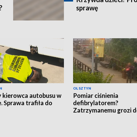
?
sprawę
N
OLSZTYN
y kierowca autobusu w
Pomiar ciśnienia
e. Sprawa trafiła do
defibrylatorem?
Zatrzymanemu grozi d
lat więzienia