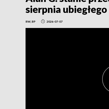
sierpnia ubiegłego
RW, BP
2026-07-07