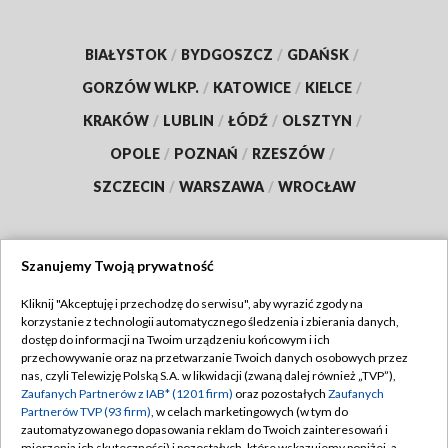
BIAŁYSTOK
/
BYDGOSZCZ
/
GDAŃSK
/
GORZÓW WLKP.
/
KATOWICE
/
KIELCE
/
KRAKÓW
/
LUBLIN
/
ŁÓDŹ
/
OLSZTYN
/
OPOLE
/
POZNAŃ
/
RZESZÓW
/
SZCZECIN
/
WARSZAWA
/
WROCŁAW
Szanujemy Twoją prywatność
Dołącz do nas:
Kliknij "Akceptuję i przechodzę do serwisu", aby wyrazić zgody na
korzystanie z technologii automatycznego śledzenia i zbierania danych,
TVP
dostęp do informacji na Twoim urządzeniu końcowym i ich
Abonament TVP
przechowywanie oraz na przetwarzanie Twoich danych osobowych przez
Regulamin TVP
nas, czyli Telewizję Polską S.A. w likwidacji (zwaną dalej również „TVP”),
Emisja w TVP
Zaufanych Partnerów z IAB* (1201 firm)
oraz pozostałych
Zaufanych
Polityka prywatności
Partnerów TVP (93 firm)
, w celach marketingowych (w tym do
Centrum informacji TVP
Moje zgody
zautomatyzowanego dopasowania reklam do Twoich zainteresowań i
mierzenia ich skuteczności) i pozostałych, które wskazujemy poniżej, a