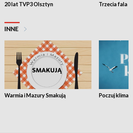
20 lat TVP3 Olsztyn
Trzecia fala -
INNE
Warmia i Mazury Smakują
Poczuj klimat