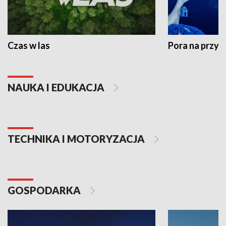
Czas w las
Pora na przyr
NAUKA I EDUKACJA
TECHNIKA I MOTORYZACJA
GOSPODARKA