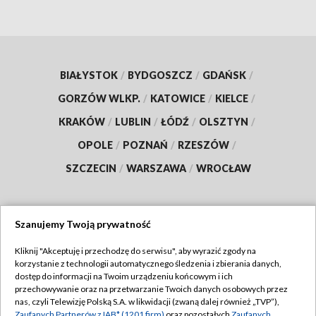
BIAŁYSTOK
/
BYDGOSZCZ
/
GDAŃSK
/
GORZÓW WLKP.
/
KATOWICE
/
KIELCE
/
KRAKÓW
/
LUBLIN
/
ŁÓDŹ
/
OLSZTYN
/
OPOLE
/
POZNAŃ
/
RZESZÓW
/
SZCZECIN
/
WARSZAWA
/
WROCŁAW
Szanujemy Twoją prywatność
Dołącz do nas:
Kliknij "Akceptuję i przechodzę do serwisu", aby wyrazić zgody na
korzystanie z technologii automatycznego śledzenia i zbierania danych,
TVP
dostęp do informacji na Twoim urządzeniu końcowym i ich
Abonament TVP
przechowywanie oraz na przetwarzanie Twoich danych osobowych przez
Regulamin TVP
nas, czyli Telewizję Polską S.A. w likwidacji (zwaną dalej również „TVP”),
Emisja w TVP
Zaufanych Partnerów z IAB* (1201 firm)
oraz pozostałych
Zaufanych
Polityka prywatności