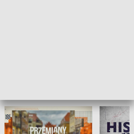
SPOŁECZEŃSTWO
Moje miejsce
Winda region
HISTORIA