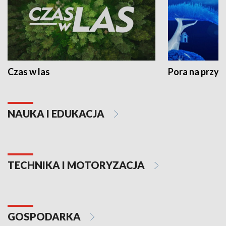
Czas w las
Pora na przyr
NAUKA I EDUKACJA
TECHNIKA I MOTORYZACJA
GOSPODARKA