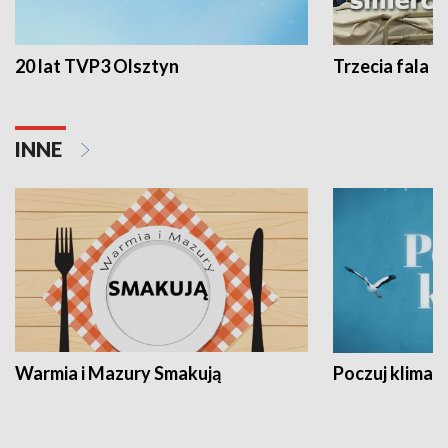
20 lat TVP3 Olsztyn
Trzecia fala -
INNE
Warmia i Mazury Smakują
Poczuj klimat