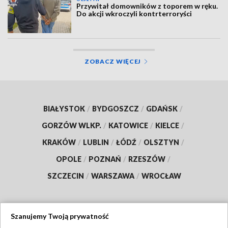
Przywitał domowników z toporem w ręku.
Do akcji wkroczyli kontrterroryści
ZOBACZ WIĘCEJ
BIAŁYSTOK
/
BYDGOSZCZ
/
GDAŃSK
/
GORZÓW WLKP.
/
KATOWICE
/
KIELCE
/
KRAKÓW
/
LUBLIN
/
ŁÓDŹ
/
OLSZTYN
/
OPOLE
/
POZNAŃ
/
RZESZÓW
/
SZCZECIN
/
WARSZAWA
/
WROCŁAW
Szanujemy Twoją prywatność
Dołącz do nas: