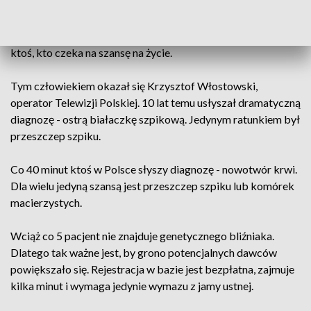
zarejestrowała się 15 lat temu. 4 lata później zadzwonił
telefon. Pani Agnieszka została dawcą szpiku, nie mając
pojęcia, komu pomoże. Wiedziała tylko jedno - gdzieś jest
ktoś, kto czeka na szansę na życie.
Tym człowiekiem okazał się Krzysztof Włostowski,
operator Telewizji Polskiej. 10 lat temu usłyszał dramatyczną
diagnozę - ostrą białaczkę szpikową. Jedynym ratunkiem był
przeszczep szpiku.
Co 40 minut ktoś w Polsce słyszy diagnozę - nowotwór krwi.
Dla wielu jedyną szansą jest przeszczep szpiku lub komórek
macierzystych.
Wciąż co 5 pacjent nie znajduje genetycznego bliźniaka.
Dlatego tak ważne jest, by grono potencjalnych dawców
powiększało się. Rejestracja w bazie jest bezpłatna, zajmuje
kilka minut i wymaga jedynie wymazu z jamy ustnej.