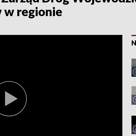
w w regionie
N