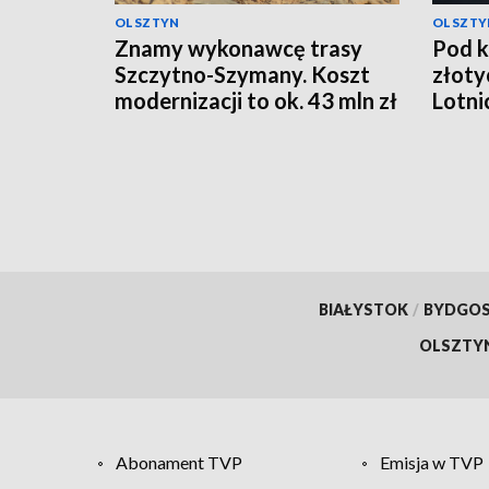
OLSZTYN
OLSZTY
Znamy wykonawcę trasy
Pod k
Szczytno-Szymany. Koszt
złoty
modernizacji to ok. 43 mln zł
Lotni
BIAŁYSTOK
/
BYDGO
OLSZTY
Abonament TVP
Emisja w TVP