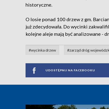
historyczne.
O losie ponad 100 drzew z gm. Barci
już zdecydowała. Do wycinki zakwalifi
kolejne aleje mają być analizowane - 
#wycinka drzew
#zarząd dróg wojewódzk
UDOSTĘPNIJ NA FACEBOOKU