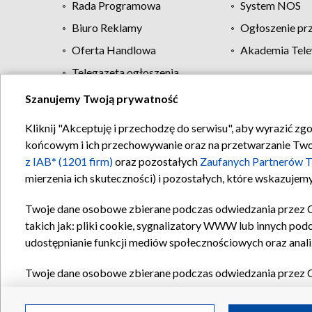
Rada Programowa
System NOS
Biuro Reklamy
Ogłoszenie pr
Oferta Handlowa
Akademia Tele
Telegazeta ogłoszenia
Szanujemy Twoją prywatność
Regulamin TVP
Kliknij "Akceptuję i przechodzę do serwisu", aby wyrazić zg
końcowym i ich przechowywanie oraz na przetwarzanie Twoich
z IAB* (1201 firm)
oraz pozostałych
Zaufanych Partnerów T
mierzenia ich skuteczności) i pozostałych, które wskazujemy
Twoje dane osobowe zbierane podczas odwiedzania przez 
takich jak: pliki cookie, sygnalizatory WWW lub innych pod
udostępnianie funkcji mediów społecznościowych oraz anali
Twoje dane osobowe zbierane podczas odwiedzania przez 
plików cookie, informacje o Twoich wyszukiwaniach w serwi
Partnerów TVP
dla realizacji następujących celów i funkc