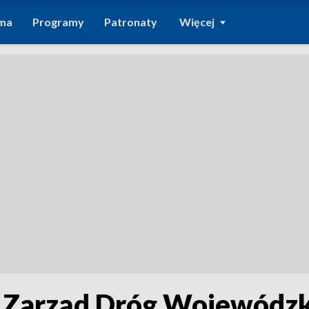
ma
Programy
Patronaty
Więcej
. Zarząd Dróg Wojewódzk