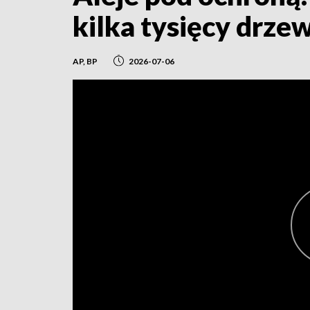
kilka tysięcy drze
AP, BP
2026-07-06