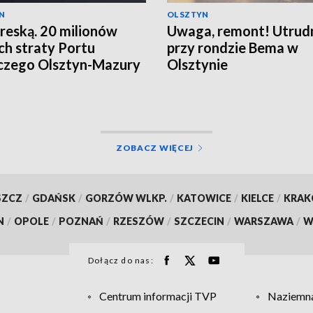
N
OLSZTYN
reską. 20 milionów
Uwaga, remont! Utrud
ch straty Portu
przy rondzie Bema w
czego Olsztyn-Mazury
Olsztynie
ZOBACZ WIĘCEJ
SZCZ
/
GDAŃSK
/
GORZÓW WLKP.
/
KATOWICE
/
KIELCE
/
KRA
N
/
OPOLE
/
POZNAŃ
/
RZESZÓW
/
SZCZECIN
/
WARSZAWA
/
W
Dołącz do nas:
Centrum informacji TVP
Naziemna