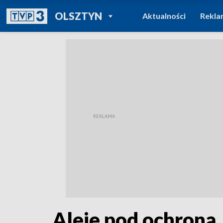
POWRÓT DO
OLSZTYN
Aktualności
Rekla
TVP REGIONY
Aleje pod ochroną