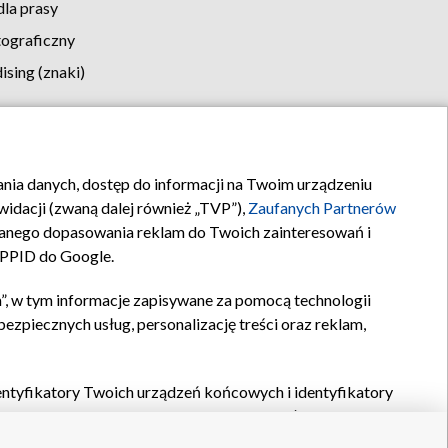
la prasy
tograficzny
sing (znaki)
klamy
Kontakt
rania danych, dostęp do informacji na Twoim urządzeniu
idacji (zwaną dalej również „TVP”),
Zaufanych Partnerów
anego dopasowania reklam do Twoich zainteresowań i
a PPID do Google.
”, w tym informacje zapisywane za pomocą technologii
zpiecznych usług, personalizację treści oraz reklam,
identyfikatory Twoich urządzeń końcowych i identyfikatory
P,
Zaufanych Partnerów z IAB
oraz pozostałych
Zaufanych
 wyboru podstawowych reklam, wyboru spersonalizowanych