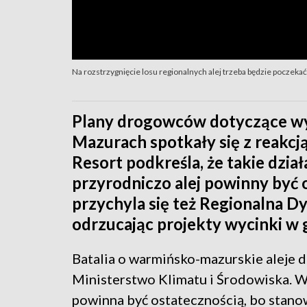
Na rozstrzygnięcie losu regionalnych alej trzeba będzie poczekać
Plany drogowców dotyczące wyci
Mazurach spotkały się z reakcj
Resort podkreśla, że takie dzi
przyrodniczo alej powinny być 
przychyla się też Regionalna D
odrzucając projekty wycinki w 
Batalia o warmińsko-mazurskie aleje d
Ministerstwo Klimatu i Środowiska. W
powinna być ostatecznością, bo stano