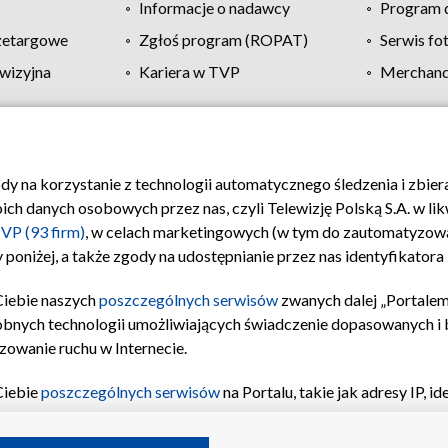
Informacje o nadawcy
Program d
zetargowe
Zgłoś program (ROPAT)
Serwis fo
wizyjna
Kariera w TVP
Merchandi
Polityka prywatności
Moje zgody
Pomoc
Biuro re
ody na korzystanie z technologii automatycznego śledzenia i zbie
 danych osobowych przez nas, czyli Telewizję Polską S.A. w likw
VP (93 firm)
, w celach marketingowych (w tym do zautomatyzow
 poniżej, a także zgody na udostępnianie przez nas identyfikator
Ciebie naszych
poszczególnych serwisów
zwanych dalej „Portalem
obnych technologii umożliwiających świadczenie dopasowanych i be
zowanie ruchu w Internecie.
Ciebie
poszczególnych serwisów
na Portalu, takie jak adresy IP, 
sach Portalu czy historia odwiedzin będą przetwarzane przez TV
ji: przechowywania informacji na urządzeniu lub dostęp do nich,
©2026 Telewizja Polska S.A. w likwidacji