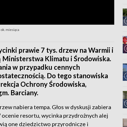
 ok. miesiąca
nki prawie 7 tys. drzew na Warmii i
ą Ministerstwa Klimatu i Środowiska.
ałania w przypadku cennych
ostatecznością. Do tego stanowiska
yrekcja Ochrony Środowiska,
gm. Barciany.
rzew nabiera tempa. Głos w dyskusji zabiera
 ocenie resortu, wycinka przydrożnych alej
wią one dziedzictwo przyrodnicze i