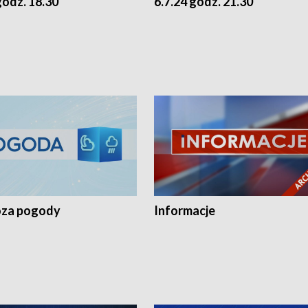
godz. 18.30
6.7.24 godz. 21.30
za pogody
Informacje