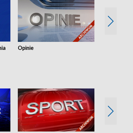
nia
Opinie
Opinie Elblą