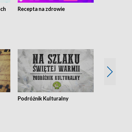
ach
Recepta na zdrowie
Wybieram z
Podróżnik Kulturalny
Okolice Szla