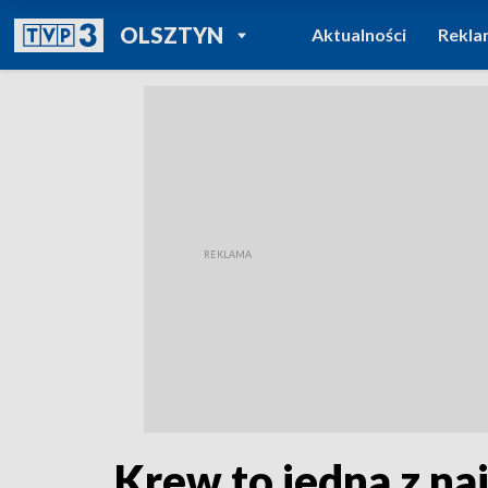
POWRÓT DO
OLSZTYN
Aktualności
Rekla
TVP REGIONY
Krew to jedna z na