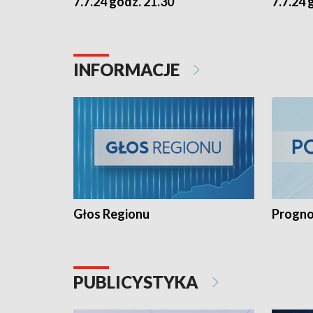
7.7.24 godz. 21.30
7.7.24 
INFORMACJE
Głos Regionu
Progno
PUBLICYSTYKA