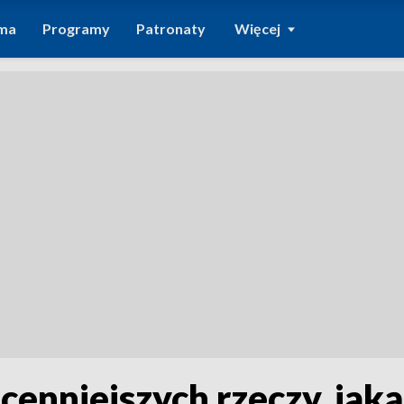
ma
Programy
Patronaty
Więcej
jcenniejszych rzeczy, ja