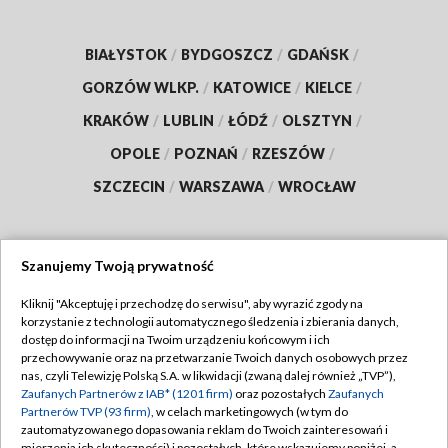
BIAŁYSTOK
/
BYDGOSZCZ
/
GDAŃSK
/
GORZÓW WLKP.
/
KATOWICE
/
KIELCE
/
KRAKÓW
/
LUBLIN
/
ŁÓDŹ
/
OLSZTYN
/
OPOLE
/
POZNAŃ
/
RZESZÓW
/
SZCZECIN
/
WARSZAWA
/
WROCŁAW
Szanujemy Twoją prywatność
Dołącz do nas:
Kliknij "Akceptuję i przechodzę do serwisu", aby wyrazić zgody na
korzystanie z technologii automatycznego śledzenia i zbierania danych,
TVP
dostęp do informacji na Twoim urządzeniu końcowym i ich
Abonament TVP
przechowywanie oraz na przetwarzanie Twoich danych osobowych przez
Regulamin TVP
nas, czyli Telewizję Polską S.A. w likwidacji (zwaną dalej również „TVP”),
Emisja w TVP
Zaufanych Partnerów z IAB* (1201 firm)
oraz pozostałych
Zaufanych
Polityka prywatności
Partnerów TVP (93 firm)
, w celach marketingowych (w tym do
Centrum informacji TVP
Moje zgody
zautomatyzowanego dopasowania reklam do Twoich zainteresowań i
mierzenia ich skuteczności) i pozostałych, które wskazujemy poniżej, a