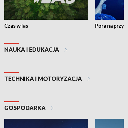
Czas w las
Pora na przyr
NAUKA I EDUKACJA
TECHNIKA I MOTORYZACJA
GOSPODARKA