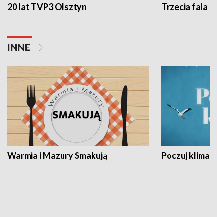
20 lat TVP3 Olsztyn
Trzecia fala -
INNE
Warmia i Mazury Smakują
Poczuj klimat