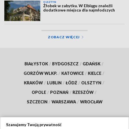
OLSZTYN
Żłobek w zabytku. W Elblągu znaleźli
dodatkowe miejsca dla najmłodszych
ZOBACZ WIĘCEJ
BIAŁYSTOK
/
BYDGOSZCZ
/
GDAŃSK
/
GORZÓW WLKP.
/
KATOWICE
/
KIELCE
/
KRAKÓW
/
LUBLIN
/
ŁÓDŹ
/
OLSZTYN
/
OPOLE
/
POZNAŃ
/
RZESZÓW
/
SZCZECIN
/
WARSZAWA
/
WROCŁAW
Szanujemy Twoją prywatność