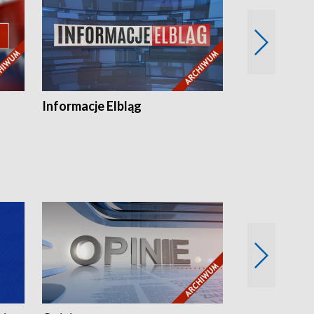
Informacje Elbląg
Wstaje nowy