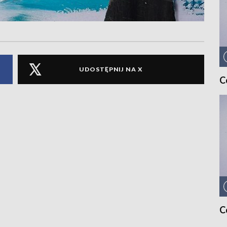
UDOSTĘPNIJ NA X
C
C