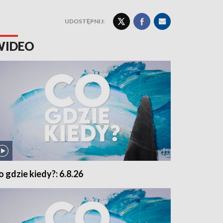
UDOSTĘPNIJ:
WIDEO
o gdzie kiedy?: 6.8.26