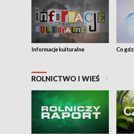
Informacje kulturalne
Co gdzi
ROLNICTWO I WIEŚ