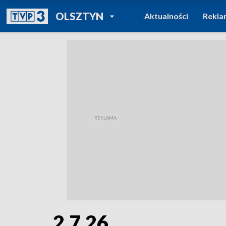
POWRÓT DO
OLSZTYN
Aktualności
Rekla
TVP REGIONY
2.7.26