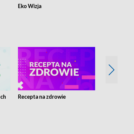
Eko Wizja
ach
Recepta na zdrowie
Wybieram z