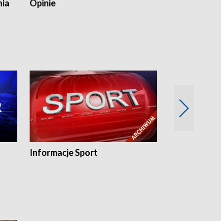
nia
Opinie
Opinie Elblą
Informacje Sport
Flesz sport