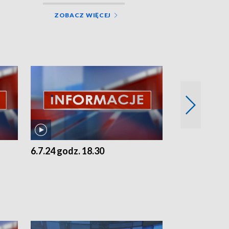
ZOBACZ WIĘCEJ
6.7.24 godz. 18.30
5.7.24 godz. 