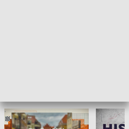
SPOŁECZEŃSTWO
Moje miejsce
Winda region
HISTORIA