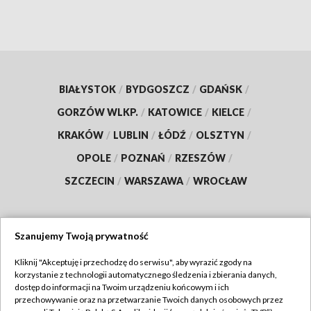
BIAŁYSTOK
/
BYDGOSZCZ
/
GDAŃSK
/
GORZÓW WLKP.
/
KATOWICE
/
KIELCE
/
KRAKÓW
/
LUBLIN
/
ŁÓDŹ
/
OLSZTYN
/
OPOLE
/
POZNAŃ
/
RZESZÓW
/
SZCZECIN
/
WARSZAWA
/
WROCŁAW
Szanujemy Twoją prywatność
Dołącz do nas:
Kliknij "Akceptuję i przechodzę do serwisu", aby wyrazić zgody na
korzystanie z technologii automatycznego śledzenia i zbierania danych,
TVP
dostęp do informacji na Twoim urządzeniu końcowym i ich
Abonament TVP
przechowywanie oraz na przetwarzanie Twoich danych osobowych przez
Regulamin TVP