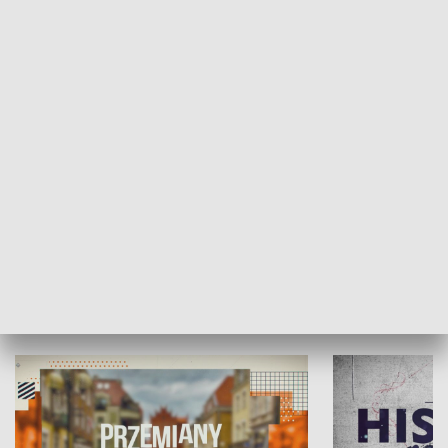
SPOŁECZEŃSTWO
Moje miejsce
Winda region
HISTORIA