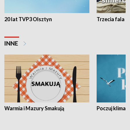
20 lat TVP3 Olsztyn
Trzecia fala -
INNE
Warmia i Mazury Smakują
Poczuj klimat