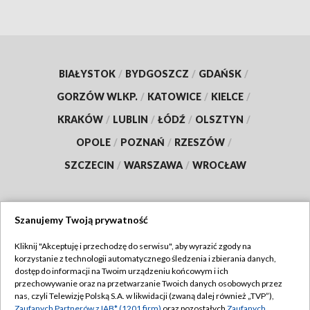
BIAŁYSTOK
/
BYDGOSZCZ
/
GDAŃSK
/
GORZÓW WLKP.
/
KATOWICE
/
KIELCE
/
KRAKÓW
/
LUBLIN
/
ŁÓDŹ
/
OLSZTYN
/
OPOLE
/
POZNAŃ
/
RZESZÓW
/
SZCZECIN
/
WARSZAWA
/
WROCŁAW
Szanujemy Twoją prywatność
Dołącz do nas:
Kliknij "Akceptuję i przechodzę do serwisu", aby wyrazić zgody na
korzystanie z technologii automatycznego śledzenia i zbierania danych,
TVP
dostęp do informacji na Twoim urządzeniu końcowym i ich
Abonament TVP
przechowywanie oraz na przetwarzanie Twoich danych osobowych przez
Regulamin TVP
nas, czyli Telewizję Polską S.A. w likwidacji (zwaną dalej również „TVP”),
Emisja w TVP
Zaufanych Partnerów z IAB* (1201 firm)
oraz pozostałych
Zaufanych
Polityka prywatności