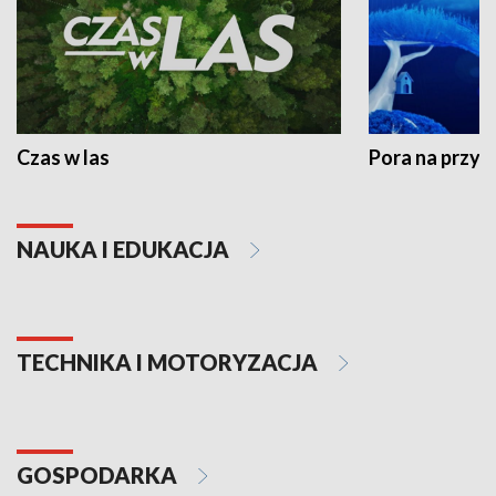
Czas w las
Pora na przyr
NAUKA I EDUKACJA
TECHNIKA I MOTORYZACJA
GOSPODARKA