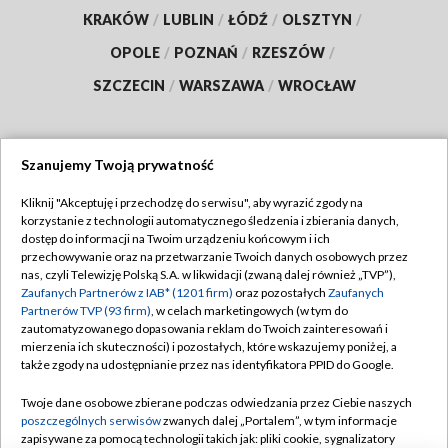
KRAKÓW
/
LUBLIN
/
ŁÓDŹ
/
OLSZTYN
/
OPOLE
/
POZNAŃ
/
RZESZÓW
/
SZCZECIN
/
WARSZAWA
/
WROCŁAW
Szanujemy Twoją prywatność
Dołącz do nas:
Kliknij "Akceptuję i przechodzę do serwisu", aby wyrazić zgody na
korzystanie z technologii automatycznego śledzenia i zbierania danych,
TVP
dostęp do informacji na Twoim urządzeniu końcowym i ich
Abonament TVP
przechowywanie oraz na przetwarzanie Twoich danych osobowych przez
Regulamin TVP
nas, czyli Telewizję Polską S.A. w likwidacji (zwaną dalej również „TVP”),
Emisja w TVP
Polityka prywatności
Zaufanych Partnerów z IAB* (1201 firm)
oraz pozostałych
Zaufanych
Partnerów TVP (93 firm)
, w celach marketingowych (w tym do
Centrum informacji TVP
Moje zgody
zautomatyzowanego dopasowania reklam do Twoich zainteresowań i
mierzenia ich skuteczności) i pozostałych, które wskazujemy poniżej, a
Naziemna Telewizja Cyfrowa
Pomoc
także zgody na udostępnianie przez nas identyfikatora PPID do Google.
Sklep TVP
Biuro reklamy
Twoje dane osobowe zbierane podczas odwiedzania przez Ciebie naszych
Rada Programowa
Kontakt
poszczególnych serwisów
zwanych dalej „Portalem”, w tym informacje
zapisywane za pomocą technologii takich jak: pliki cookie, sygnalizatory