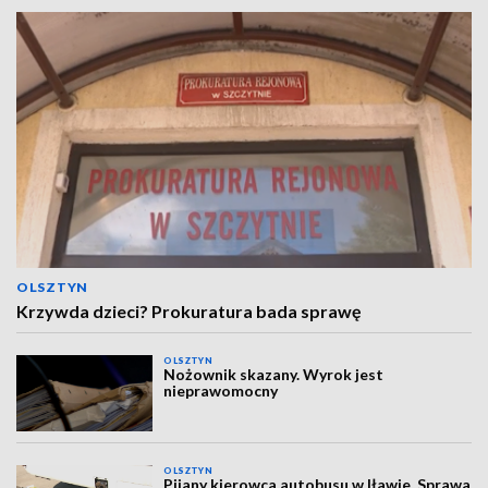
OLSZTYN
Krzywda dzieci? Prokuratura bada sprawę
OLSZTYN
Nożownik skazany. Wyrok jest
nieprawomocny
OLSZTYN
Pijany kierowca autobusu w Iławie. Sprawa