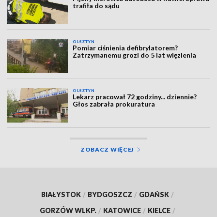
trafiła do sądu
OLSZTYN
Pomiar ciśnienia defibrylatorem?
Zatrzymanemu grozi do 5 lat więzienia
OLSZTYN
Lekarz pracował 72 godziny... dziennie?
Głos zabrała prokuratura
ZOBACZ WIĘCEJ
BIAŁYSTOK
/
BYDGOSZCZ
/
GDAŃSK
/
GORZÓW WLKP.
/
KATOWICE
/
KIELCE
/