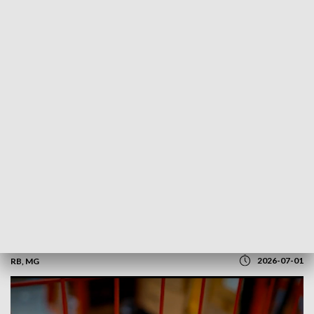
POWRÓT DO
OLSZTYN
TVP REGIONY
Uderzenie w narkobiznes. Podejrzanemu
grozi nawet 20 lat więzienia
2026-07-01
RB, MG