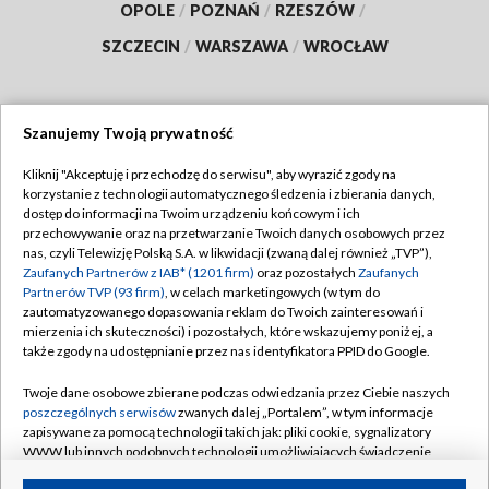
OPOLE
/
POZNAŃ
/
RZESZÓW
/
SZCZECIN
/
WARSZAWA
/
WROCŁAW
Szanujemy Twoją prywatność
Dołącz do nas:
Kliknij "Akceptuję i przechodzę do serwisu", aby wyrazić zgody na
korzystanie z technologii automatycznego śledzenia i zbierania danych,
TVP
dostęp do informacji na Twoim urządzeniu końcowym i ich
Abonament TVP
przechowywanie oraz na przetwarzanie Twoich danych osobowych przez
Regulamin TVP
nas, czyli Telewizję Polską S.A. w likwidacji (zwaną dalej również „TVP”),
Emisja w TVP
Polityka prywatności
Zaufanych Partnerów z IAB* (1201 firm)
oraz pozostałych
Zaufanych
Partnerów TVP (93 firm)
, w celach marketingowych (w tym do
Centrum informacji TVP
Moje zgody
zautomatyzowanego dopasowania reklam do Twoich zainteresowań i
mierzenia ich skuteczności) i pozostałych, które wskazujemy poniżej, a
Naziemna Telewizja Cyfrowa
Pomoc
także zgody na udostępnianie przez nas identyfikatora PPID do Google.
Sklep TVP
Biuro reklamy
Twoje dane osobowe zbierane podczas odwiedzania przez Ciebie naszych
Rada Programowa
Kontakt
poszczególnych serwisów
zwanych dalej „Portalem”, w tym informacje
zapisywane za pomocą technologii takich jak: pliki cookie, sygnalizatory
System NOS
WWW lub innych podobnych technologii umożliwiających świadczenie
dopasowanych i bezpiecznych usług, personalizację treści oraz reklam,
Informacje o nadawcy
Kanały