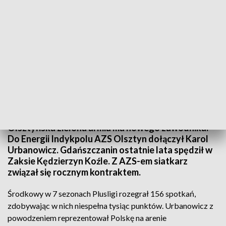
Urbanowicz dołącza do zespołu po 2 sezonach spędzonych w Zaksie
Kędzierzyn Koźle
Olsztyńska zielona armia ma nowego zawodnika.
Do Energii Indykpolu AZS Olsztyn dołączył Karol
Urbanowicz. Gdańszczanin ostatnie lata spędził w
Zaksie Kędzierzyn Koźle. Z AZS-em siatkarz
związał się rocznym kontraktem.
Środkowy w 7 sezonach Plusligi rozegrał 156 spotkań,
zdobywając w nich niespełna tysiąc punktów. Urbanowicz z
powodzeniem reprezentował Polskę na arenie