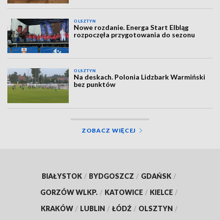
OLSZTYN
Nowe rozdanie. Energa Start Elbląg
rozpoczęła przygotowania do sezonu
OLSZTYN
Na deskach. Polonia Lidzbark Warmiński
bez punktów
ZOBACZ WIĘCEJ
BIAŁYSTOK
/
BYDGOSZCZ
/
GDAŃSK
/
GORZÓW WLKP.
/
KATOWICE
/
KIELCE
/
KRAKÓW
/
LUBLIN
/
ŁÓDŹ
/
OLSZTYN
/