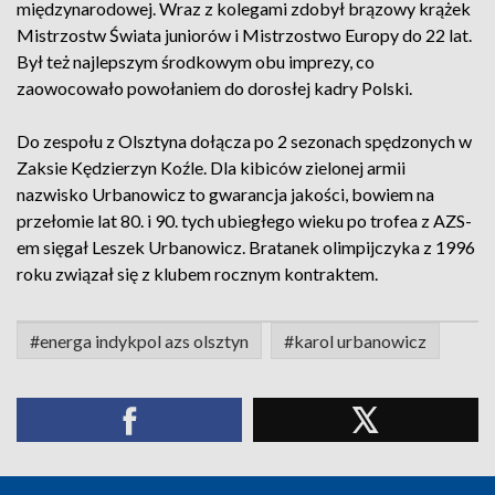
międzynarodowej. Wraz z kolegami zdobył brązowy krążek
Mistrzostw Świata juniorów i Mistrzostwo Europy do 22 lat.
Był też najlepszym środkowym obu imprezy, co
zaowocowało powołaniem do dorosłej kadry Polski.
Do zespołu z Olsztyna dołącza po 2 sezonach spędzonych w
Zaksie Kędzierzyn Koźle. Dla kibiców zielonej armii
nazwisko Urbanowicz to gwarancja jakości, bowiem na
przełomie lat 80. i 90. tych ubiegłego wieku po trofea z AZS-
em sięgał Leszek Urbanowicz. Bratanek olimpijczyka z 1996
roku związał się z klubem rocznym kontraktem.
#energa indykpol azs olsztyn
#karol urbanowicz