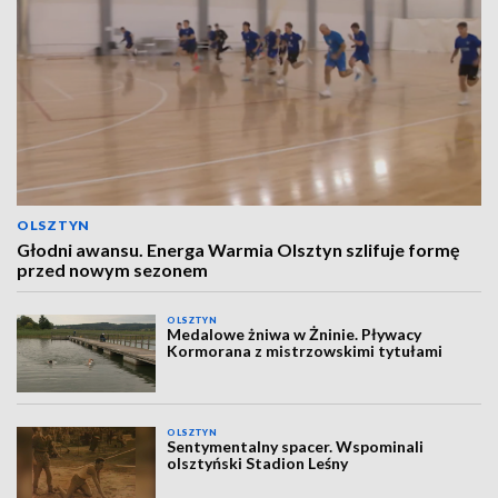
OLSZTYN
Głodni awansu. Energa Warmia Olsztyn szlifuje formę
przed nowym sezonem
OLSZTYN
Medalowe żniwa w Żninie. Pływacy
Kormorana z mistrzowskimi tytułami
OLSZTYN
Sentymentalny spacer. Wspominali
olsztyński Stadion Leśny