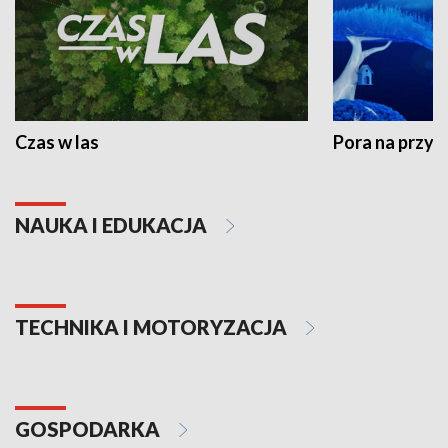
Czas w las
Pora na przyr
NAUKA I EDUKACJA
TECHNIKA I MOTORYZACJA
GOSPODARKA