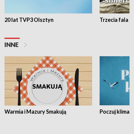
20 lat TVP3 Olsztyn
Trzecia fala -
INNE
Warmia i Mazury Smakują
Poczuj klimat