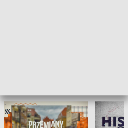
SPOŁECZEŃSTWO
Moje miejsce
Winda region
HISTORIA