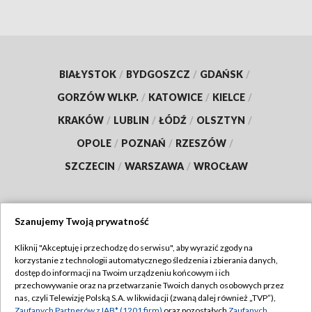
BIAŁYSTOK
/
BYDGOSZCZ
/
GDAŃSK
/
GORZÓW WLKP.
/
KATOWICE
/
KIELCE
/
KRAKÓW
/
LUBLIN
/
ŁÓDŹ
/
OLSZTYN
/
OPOLE
/
POZNAŃ
/
RZESZÓW
/
SZCZECIN
/
WARSZAWA
/
WROCŁAW
Szanujemy Twoją prywatność
Dołącz do nas:
Kliknij "Akceptuję i przechodzę do serwisu", aby wyrazić zgody na
korzystanie z technologii automatycznego śledzenia i zbierania danych,
TVP
dostęp do informacji na Twoim urządzeniu końcowym i ich
Abonament TVP
przechowywanie oraz na przetwarzanie Twoich danych osobowych przez
Regulamin TVP
nas, czyli Telewizję Polską S.A. w likwidacji (zwaną dalej również „TVP”),
Emisja w TVP
Zaufanych Partnerów z IAB* (1201 firm)
oraz pozostałych
Zaufanych
Polityka prywatności