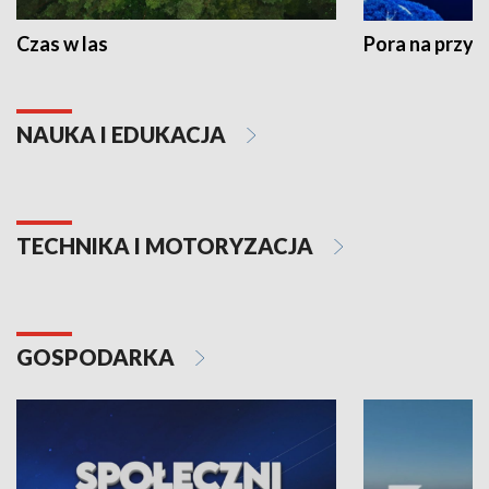
Czas w las
Pora na przyr
NAUKA I EDUKACJA
TECHNIKA I MOTORYZACJA
GOSPODARKA