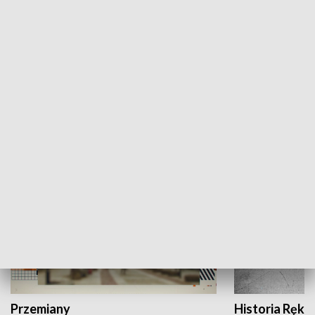
Moje miejsce
Winda region
HISTORIA
Przemiany
Historia Ręką