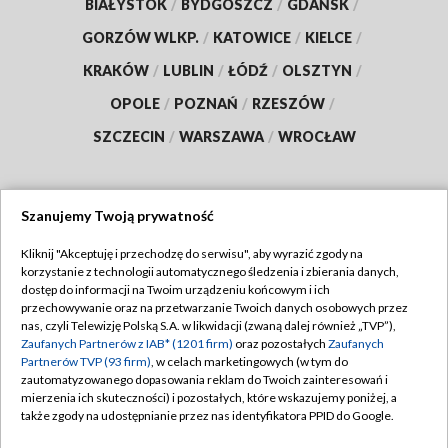
BIAŁYSTOK
/
BYDGOSZCZ
/
GDAŃSK
/
GORZÓW WLKP.
/
KATOWICE
/
KIELCE
/
KRAKÓW
/
LUBLIN
/
ŁÓDŹ
/
OLSZTYN
/
OPOLE
/
POZNAŃ
/
RZESZÓW
/
SZCZECIN
/
WARSZAWA
/
WROCŁAW
Szanujemy Twoją prywatność
Dołącz do nas:
Kliknij "Akceptuję i przechodzę do serwisu", aby wyrazić zgody na
korzystanie z technologii automatycznego śledzenia i zbierania danych,
TVP
dostęp do informacji na Twoim urządzeniu końcowym i ich
Abonament TVP
przechowywanie oraz na przetwarzanie Twoich danych osobowych przez
Regulamin TVP
nas, czyli Telewizję Polską S.A. w likwidacji (zwaną dalej również „TVP”),
Emisja w TVP
Zaufanych Partnerów z IAB* (1201 firm)
oraz pozostałych
Zaufanych
Polityka prywatności
Partnerów TVP (93 firm)
, w celach marketingowych (w tym do
Centrum informacji TVP
Moje zgody
zautomatyzowanego dopasowania reklam do Twoich zainteresowań i
mierzenia ich skuteczności) i pozostałych, które wskazujemy poniżej, a
Naziemna Telewizja Cyfrowa
Pomoc
także zgody na udostępnianie przez nas identyfikatora PPID do Google.
Sklep TVP
Biuro reklamy