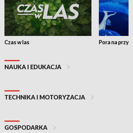
Czas w las
Pora na przyr
NAUKA I EDUKACJA
TECHNIKA I MOTORYZACJA
GOSPODARKA