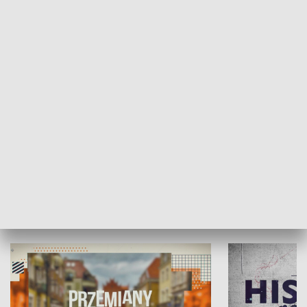
SPOŁECZEŃSTWO
Moje miejsce
Winda region
HISTORIA