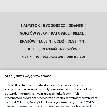
BIAŁYSTOK
/
BYDGOSZCZ
/
GDAŃSK
/
GORZÓW WLKP.
/
KATOWICE
/
KIELCE
/
KRAKÓW
/
LUBLIN
/
ŁÓDŹ
/
OLSZTYN
/
OPOLE
/
POZNAŃ
/
RZESZÓW
/
SZCZECIN
/
WARSZAWA
/
WROCŁAW
Szanujemy Twoją prywatność
Dołącz do nas:
Kliknij "Akceptuję i przechodzę do serwisu", aby wyrazić zgody na
korzystanie z technologii automatycznego śledzenia i zbierania danych,
TVP
dostęp do informacji na Twoim urządzeniu końcowym i ich
Abonament TVP
przechowywanie oraz na przetwarzanie Twoich danych osobowych przez
Regulamin TVP
nas, czyli Telewizję Polską S.A. w likwidacji (zwaną dalej również „TVP”),
Emisja w TVP
Zaufanych Partnerów z IAB* (1201 firm)
oraz pozostałych
Zaufanych
Polityka prywatności