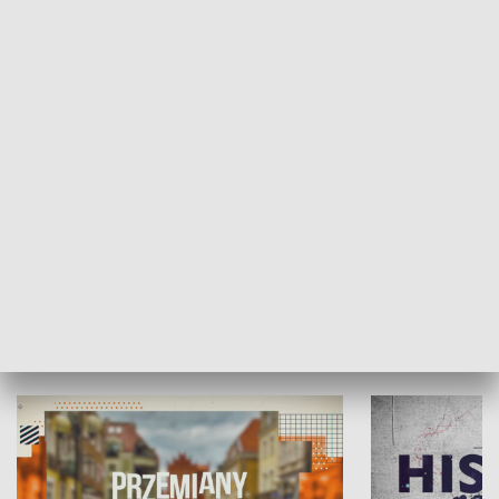
SPOŁECZEŃSTWO
Moje miejsce
Winda region
HISTORIA