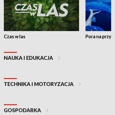
Czas w las
Pora na przyr
NAUKA I EDUKACJA
TECHNIKA I MOTORYZACJA
GOSPODARKA