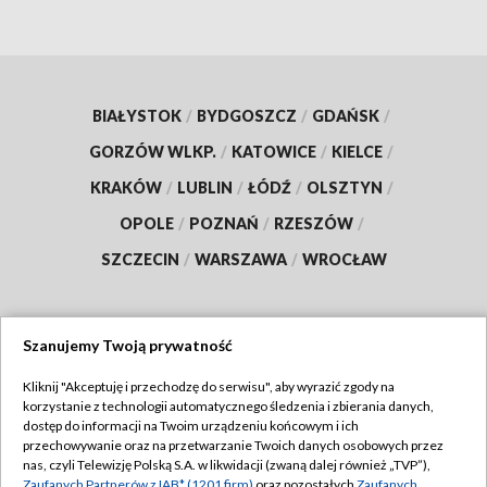
BIAŁYSTOK
/
BYDGOSZCZ
/
GDAŃSK
/
GORZÓW WLKP.
/
KATOWICE
/
KIELCE
/
KRAKÓW
/
LUBLIN
/
ŁÓDŹ
/
OLSZTYN
/
OPOLE
/
POZNAŃ
/
RZESZÓW
/
SZCZECIN
/
WARSZAWA
/
WROCŁAW
Szanujemy Twoją prywatność
Dołącz do nas:
Kliknij "Akceptuję i przechodzę do serwisu", aby wyrazić zgody na
korzystanie z technologii automatycznego śledzenia i zbierania danych,
TVP
dostęp do informacji na Twoim urządzeniu końcowym i ich
Abonament TVP
przechowywanie oraz na przetwarzanie Twoich danych osobowych przez
Regulamin TVP
nas, czyli Telewizję Polską S.A. w likwidacji (zwaną dalej również „TVP”),
Emisja w TVP
Zaufanych Partnerów z IAB* (1201 firm)
oraz pozostałych
Zaufanych
Polityka prywatności