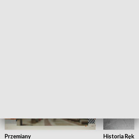
Moje miejsce
Winda region
HISTORIA
Przemiany
Historia Ręką