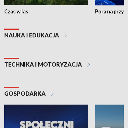
Czas w las
Pora na przyr
NAUKA I EDUKACJA
TECHNIKA I MOTORYZACJA
GOSPODARKA