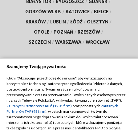
BIAŁYSTOK
/
BYDGOSZCZ
/
GDAŃSK
/
GORZÓW WLKP.
/
KATOWICE
/
KIELCE
/
KRAKÓW
/
LUBLIN
/
ŁÓDŹ
/
OLSZTYN
/
OPOLE
/
POZNAŃ
/
RZESZÓW
/
SZCZECIN
/
WARSZAWA
/
WROCŁAW
Szanujemy Twoją prywatność
Dołącz do nas:
Kliknij "Akceptuję i przechodzę do serwisu", aby wyrazić zgody na
korzystanie z technologii automatycznego śledzenia i zbierania danych,
TVP
dostęp do informacji na Twoim urządzeniu końcowym i ich
Abonament TVP
przechowywanie oraz na przetwarzanie Twoich danych osobowych przez
Regulamin TVP
nas, czyli Telewizję Polską S.A. w likwidacji (zwaną dalej również „TVP”),
Emisja w TVP
Zaufanych Partnerów z IAB* (1201 firm)
oraz pozostałych
Zaufanych
Polityka prywatności
Partnerów TVP (93 firm)
, w celach marketingowych (w tym do
Centrum informacji TVP
Moje zgody
zautomatyzowanego dopasowania reklam do Twoich zainteresowań i
mierzenia ich skuteczności) i pozostałych, które wskazujemy poniżej, a
Naziemna Telewizja Cyfrowa
Pomoc
także zgody na udostępnianie przez nas identyfikatora PPID do Google.
Sklep TVP
Biuro reklamy