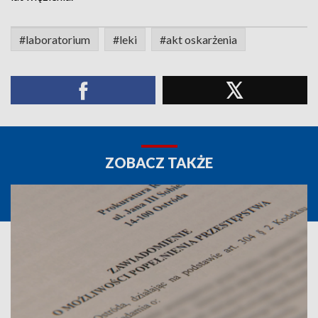
#laboratorium
#leki
#akt oskarżenia
ZOBACZ TAKŻE