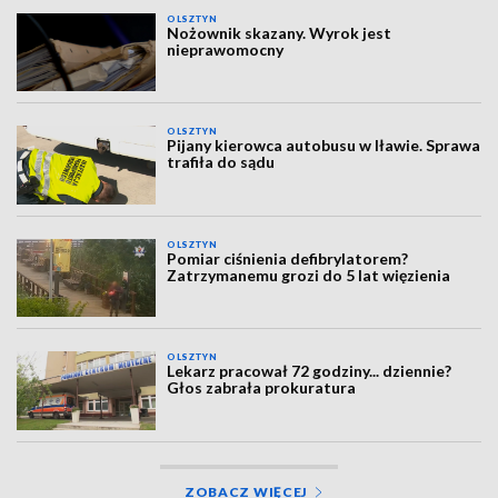
OLSZTYN
Nożownik skazany. Wyrok jest
nieprawomocny
OLSZTYN
Pijany kierowca autobusu w Iławie. Sprawa
trafiła do sądu
OLSZTYN
Pomiar ciśnienia defibrylatorem?
Zatrzymanemu grozi do 5 lat więzienia
OLSZTYN
Lekarz pracował 72 godziny... dziennie?
Głos zabrała prokuratura
ZOBACZ WIĘCEJ