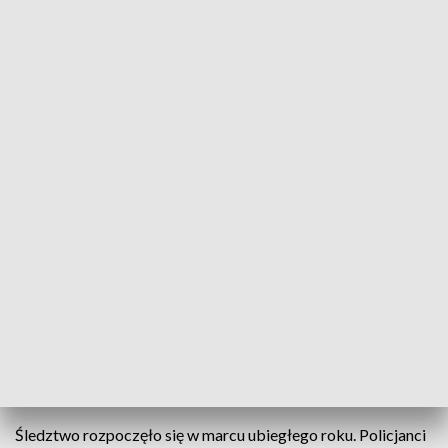
Głównemu oskarżonemu grozi do dziesięciu lat więzienia.
Mieli wyprodukować i sprzedać przez internet
ponad osiem tysięcy opakowań nielegalnych leków,
zarabiając na tym trzy i pół miliona złotych.
Prokuratura zakończyła śledztwo w sprawie grupy
z Olsztyna i skierowała do sądu akt oskarżenia.
Zdaniem śledczych, główną rolę w procederze
odgrywał 58-letni mężczyzna, któremu pomagały
jeszcze dwie osoby.
Śledztwo rozpoczęło się w marcu ubiegłego roku. Policjanci