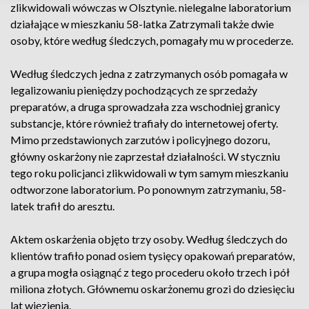
zlikwidowali wówczas w Olsztynie. nielegalne laboratorium
działające w mieszkaniu 58-latka Zatrzymali także dwie
osoby, które według śledczych, pomagały mu w procederze.
Według śledczych jedna z zatrzymanych osób pomagała w
legalizowaniu pieniędzy pochodzących ze sprzedaży
preparatów, a druga sprowadzała zza wschodniej granicy
substancje, które również trafiały do internetowej oferty.
Mimo przedstawionych zarzutów i policyjnego dozoru,
główny oskarżony nie zaprzestał działalności. W styczniu
tego roku policjanci zlikwidowali w tym samym mieszkaniu
odtworzone laboratorium. Po ponownym zatrzymaniu, 58-
latek trafił do aresztu.
Aktem oskarżenia objęto trzy osoby. Według śledczych do
klientów trafiło ponad osiem tysięcy opakowań preparatów,
a grupa mogła osiągnąć z tego procederu około trzech i pół
miliona złotych. Głównemu oskarżonemu grozi do dziesięciu
lat więzienia.