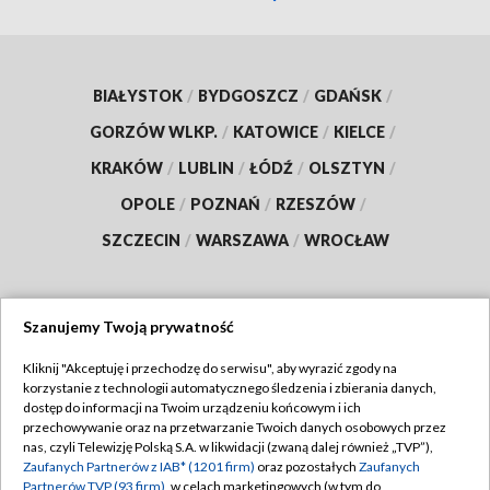
BIAŁYSTOK
/
BYDGOSZCZ
/
GDAŃSK
/
GORZÓW WLKP.
/
KATOWICE
/
KIELCE
/
KRAKÓW
/
LUBLIN
/
ŁÓDŹ
/
OLSZTYN
/
OPOLE
/
POZNAŃ
/
RZESZÓW
/
SZCZECIN
/
WARSZAWA
/
WROCŁAW
Szanujemy Twoją prywatność
Dołącz do nas:
Kliknij "Akceptuję i przechodzę do serwisu", aby wyrazić zgody na
korzystanie z technologii automatycznego śledzenia i zbierania danych,
TVP
dostęp do informacji na Twoim urządzeniu końcowym i ich
Abonament TVP
przechowywanie oraz na przetwarzanie Twoich danych osobowych przez
Regulamin TVP
nas, czyli Telewizję Polską S.A. w likwidacji (zwaną dalej również „TVP”),
Emisja w TVP
Polityka prywatności
Zaufanych Partnerów z IAB* (1201 firm)
oraz pozostałych
Zaufanych
Partnerów TVP (93 firm)
, w celach marketingowych (w tym do