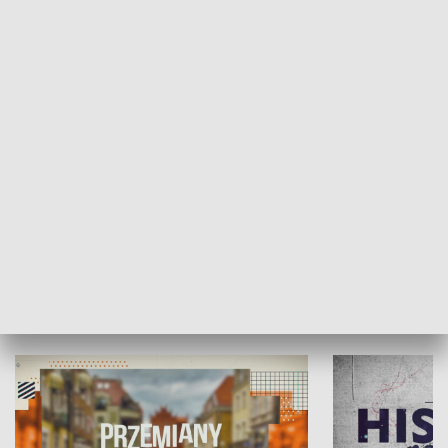
SPOŁECZEŃSTWO
Moje miejsce
Winda region
HISTORIA