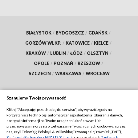
BIAŁYSTOK
/
BYDGOSZCZ
/
GDAŃSK
/
GORZÓW WLKP.
/
KATOWICE
/
KIELCE
/
KRAKÓW
/
LUBLIN
/
ŁÓDŹ
/
OLSZTYN
/
OPOLE
/
POZNAŃ
/
RZESZÓW
/
SZCZECIN
/
WARSZAWA
/
WROCŁAW
Szanujemy Twoją prywatność
Dołącz do nas:
Kliknij "Akceptuję i przechodzę do serwisu", aby wyrazić zgody na
korzystanie z technologii automatycznego śledzenia i zbierania danych,
TVP
dostęp do informacji na Twoim urządzeniu końcowym i ich
Abonament TVP
przechowywanie oraz na przetwarzanie Twoich danych osobowych przez
Regulamin TVP
nas, czyli Telewizję Polską S.A. w likwidacji (zwaną dalej również „TVP”),
Emisja w TVP
Zaufanych Partnerów z IAB* (1201 firm)
oraz pozostałych
Zaufanych
Polityka prywatności