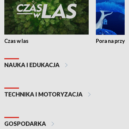
Czas w las
Pora na przyr
NAUKA I EDUKACJA
TECHNIKA I MOTORYZACJA
GOSPODARKA