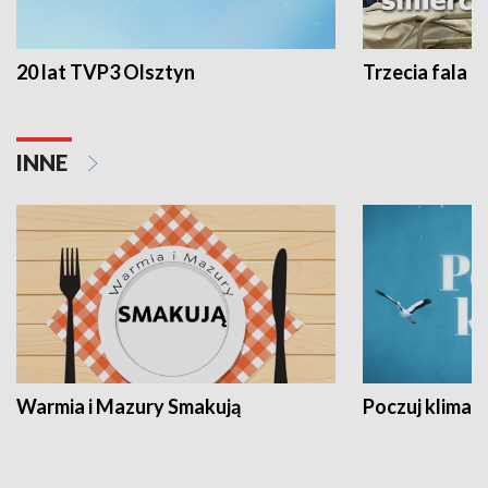
20 lat TVP3 Olsztyn
Trzecia fala -
INNE
Warmia i Mazury Smakują
Poczuj klimat