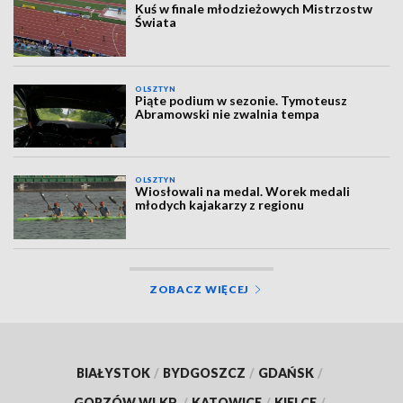
Kuś w finale młodzieżowych Mistrzostw
Świata
OLSZTYN
Piąte podium w sezonie. Tymoteusz
Abramowski nie zwalnia tempa
OLSZTYN
Wiosłowali na medal. Worek medali
młodych kajakarzy z regionu
ZOBACZ WIĘCEJ
BIAŁYSTOK
/
BYDGOSZCZ
/
GDAŃSK
/
GORZÓW WLKP.
/
KATOWICE
/
KIELCE
/