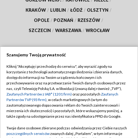
KRAKÓW
/
LUBLIN
/
ŁÓDŹ
/
OLSZTYN
/
OPOLE
/
POZNAŃ
/
RZESZÓW
/
SZCZECIN
/
WARSZAWA
/
WROCŁAW
Szanujemy Twoją prywatność
Dołącz do nas:
Kliknij "Akceptuję i przechodzę do serwisu", aby wyrazić zgody na
korzystanie z technologii automatycznego śledzenia i zbierania danych,
TVP
dostęp do informacji na Twoim urządzeniu końcowym i ich
Abonament TVP
przechowywanie oraz na przetwarzanie Twoich danych osobowych przez
Regulamin TVP
nas, czyli Telewizję Polską S.A. w likwidacji (zwaną dalej również „TVP”),
Emisja w TVP
Polityka prywatności
Zaufanych Partnerów z IAB* (1201 firm)
oraz pozostałych
Zaufanych
Partnerów TVP (93 firm)
, w celach marketingowych (w tym do
Centrum informacji TVP
Moje zgody
zautomatyzowanego dopasowania reklam do Twoich zainteresowań i
mierzenia ich skuteczności) i pozostałych, które wskazujemy poniżej, a
Naziemna Telewizja Cyfrowa
Pomoc
także zgody na udostępnianie przez nas identyfikatora PPID do Google.
Sklep TVP
Biuro reklamy
Twoje dane osobowe zbierane podczas odwiedzania przez Ciebie naszych
Rada Programowa
Kontakt
poszczególnych serwisów
zwanych dalej „Portalem”, w tym informacje