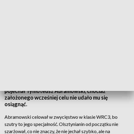
W połowie lipca światowa czołówka rywalizować będzie w Estonii
W upale rywalizowali też kierowcy rajdowi, tyle że
miało to miejsce w Grecji. W Rajdzie Akropolu, który
jest eliminacją Mistrzostw Świata, bardzo dobrze
pojechał Tymoteusz Abramowski, chociaż
założonego wcześniej celu nie udało mu się
osiągnąć.
Abramowski celował w zwycięstwo w klasie WRC3, bo
szutry to jego specjalność. Olsztynianin od początku nie
szarżował, co nie znaczy, że nie jechał szybko, ale na