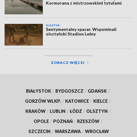
Kormorana z mistrzowskimi tytułami
OLSZTYN
Sentymentalny spacer. Wspominali
olsztyński Stadion Leśny
ZOBACZ WIĘCEJ
BIAŁYSTOK
/
BYDGOSZCZ
/
GDAŃSK
/
GORZÓW WLKP.
/
KATOWICE
/
KIELCE
/
KRAKÓW
/
LUBLIN
/
ŁÓDŹ
/
OLSZTYN
/
OPOLE
/
POZNAŃ
/
RZESZÓW
/
SZCZECIN
/
WARSZAWA
/
WROCŁAW