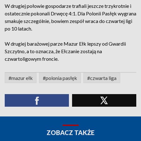
W drugiej połowie gospodarze trafiali jeszcze trzykrotnie i
ostatecznie pokonali Drwęcę 4:1. Dla Polonii Pasłęk wygrana
smakuje szczególnie, bowiem zespół wraca do czwartej ligi
po 10 latach.
W drugiej barażowej parze Mazur Ełk lepszy od Gwardii
Szczytno, a to oznacza, że Ełczanie zostają na
czwartoligowym froncie.
#mazur ełk
#polonia pasłęk
#czwarta liga
ZOBACZ TAKŻE