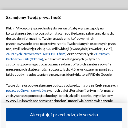
Szanujemy Twoją prywatność
Dołącz do nas:
Kliknij "Akceptuję i przechodzę do serwisu", aby wyrazić zgody na
korzystanie z technologii automatycznego śledzenia i zbierania danych,
TVP
dostęp do informacji na Twoim urządzeniu końcowym i ich
Abonament TVP
przechowywanie oraz na przetwarzanie Twoich danych osobowych przez
Regulamin TVP
nas, czyli Telewizję Polską S.A. w likwidacji (zwaną dalej również „TVP”),
Emisja w TVP
Polityka prywatności
Zaufanych Partnerów z IAB* (1201 firm)
oraz pozostałych
Zaufanych
Partnerów TVP (93 firm)
, w celach marketingowych (w tym do
Centrum informacji TVP
Moje zgody
zautomatyzowanego dopasowania reklam do Twoich zainteresowań i
mierzenia ich skuteczności) i pozostałych, które wskazujemy poniżej, a
Naziemna Telewizja Cyfrowa
Pomoc
także zgody na udostępnianie przez nas identyfikatora PPID do Google.
Sklep TVP
Biuro reklamy
Twoje dane osobowe zbierane podczas odwiedzania przez Ciebie naszych
Rada Programowa
Kontakt
poszczególnych serwisów
zwanych dalej „Portalem”, w tym informacje
zapisywane za pomocą technologii takich jak: pliki cookie, sygnalizatory
System NOS
WWW lub innych podobnych technologii umożliwiających świadczenie
dopasowanych i bezpiecznych usług, personalizację treści oraz reklam,
Informacje o nadawcy
Kanały
udostępnianie funkcji mediów społecznościowych oraz analizowanie
Akceptuję i przechodzę do serwisu
ruchu w Internecie.
Program dla prasy
©2026 Telewizja Polska S.A. w likwidacji
Biuro Reklamy
Twoje dane osobowe zbierane podczas odwiedzania przez Ciebie