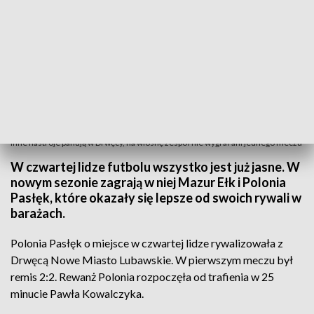
Inne nastroje panują w Drwęcy, na wiosnę zespół nie wygrał ani jednego meczu
W czwartej lidze futbolu wszystko jest już jasne. W
nowym sezonie zagrają w niej Mazur Ełk i Polonia
Pasłęk, które okazały się lepsze od swoich rywali w
barażach.
Polonia Pasłęk o miejsce w czwartej lidze rywalizowała z
Drwęcą Nowe Miasto Lubawskie. W pierwszym meczu był
remis 2:2. Rewanż Polonia rozpoczęła od trafienia w 25
minucie Pawła Kowalczyka.