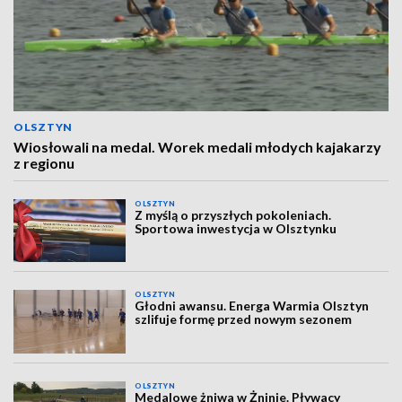
OLSZTYN
Wiosłowali na medal. Worek medali młodych kajakarzy
z regionu
OLSZTYN
Z myślą o przyszłych pokoleniach.
Sportowa inwestycja w Olsztynku
OLSZTYN
Głodni awansu. Energa Warmia Olsztyn
szlifuje formę przed nowym sezonem
OLSZTYN
Medalowe żniwa w Żninie. Pływacy