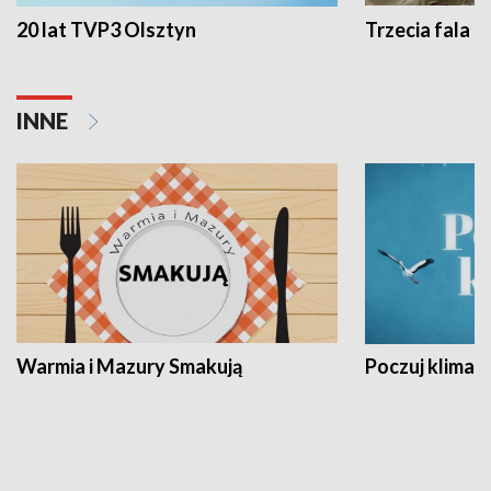
20 lat TVP3 Olsztyn
Trzecia fala -
INNE
Warmia i Mazury Smakują
Poczuj klimat