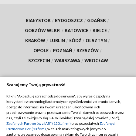
BIAŁYSTOK
/
BYDGOSZCZ
/
GDAŃSK
/
GORZÓW WLKP.
/
KATOWICE
/
KIELCE
/
KRAKÓW
/
LUBLIN
/
ŁÓDŹ
/
OLSZTYN
/
OPOLE
/
POZNAŃ
/
RZESZÓW
/
SZCZECIN
/
WARSZAWA
/
WROCŁAW
Szanujemy Twoją prywatność
Dołącz do nas:
Kliknij "Akceptuję i przechodzę do serwisu", aby wyrazić zgody na
korzystanie z technologii automatycznego śledzenia i zbierania danych,
TVP
dostęp do informacji na Twoim urządzeniu końcowym i ich
Abonament TVP
przechowywanie oraz na przetwarzanie Twoich danych osobowych przez
Regulamin TVP
nas, czyli Telewizję Polską S.A. w likwidacji (zwaną dalej również „TVP”),
Emisja w TVP
Zaufanych Partnerów z IAB* (1201 firm)
oraz pozostałych
Zaufanych
Polityka prywatności
Partnerów TVP (93 firm)
, w celach marketingowych (w tym do
Centrum informacji TVP
Moje zgody
zautomatyzowanego dopasowania reklam do Twoich zainteresowań i