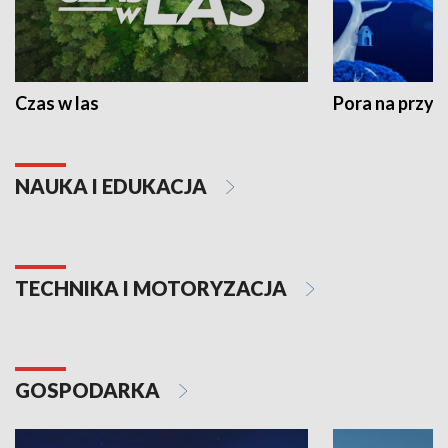
Czas w las
Pora na przyr
NAUKA I EDUKACJA
TECHNIKA I MOTORYZACJA
GOSPODARKA