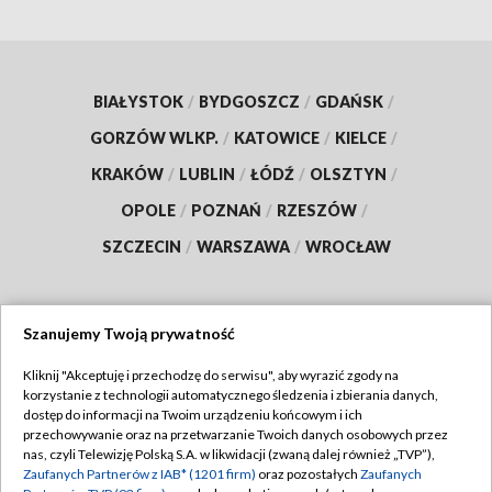
BIAŁYSTOK
/
BYDGOSZCZ
/
GDAŃSK
/
GORZÓW WLKP.
/
KATOWICE
/
KIELCE
/
KRAKÓW
/
LUBLIN
/
ŁÓDŹ
/
OLSZTYN
/
OPOLE
/
POZNAŃ
/
RZESZÓW
/
SZCZECIN
/
WARSZAWA
/
WROCŁAW
Szanujemy Twoją prywatność
Dołącz do nas:
Kliknij "Akceptuję i przechodzę do serwisu", aby wyrazić zgody na
korzystanie z technologii automatycznego śledzenia i zbierania danych,
TVP
dostęp do informacji na Twoim urządzeniu końcowym i ich
Abonament TVP
przechowywanie oraz na przetwarzanie Twoich danych osobowych przez
Regulamin TVP
nas, czyli Telewizję Polską S.A. w likwidacji (zwaną dalej również „TVP”),
Emisja w TVP
Zaufanych Partnerów z IAB* (1201 firm)
oraz pozostałych
Zaufanych
Polityka prywatności