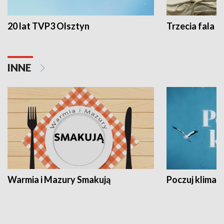
20 lat TVP3 Olsztyn
Trzecia fala -
INNE
Warmia i Mazury Smakują
Poczuj klimat