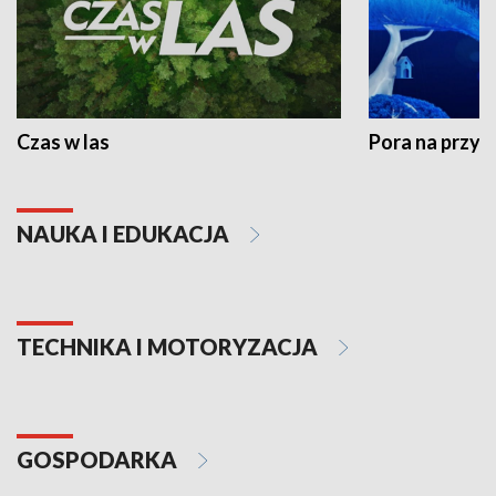
Czas w las
Pora na przyr
NAUKA I EDUKACJA
TECHNIKA I MOTORYZACJA
GOSPODARKA