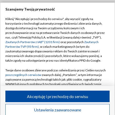
Szanujemy Twoją prywatność
Dołącz do nas:
Kliknij "Akceptuję i przechodzę do serwisu", aby wyrazić zgody na
korzystanie z technologii automatycznego śledzenia i zbierania danych,
TVP
dostęp do informacji na Twoim urządzeniu końcowym i ich
Abonament TVP
przechowywanie oraz na przetwarzanie Twoich danych osobowych przez
Regulamin TVP
nas, czyli Telewizję Polską S.A. w likwidacji (zwaną dalej również „TVP”),
Emisja w TVP
Polityka prywatności
Zaufanych Partnerów z IAB* (1201 firm)
oraz pozostałych
Zaufanych
Partnerów TVP (93 firm)
, w celach marketingowych (w tym do
Centrum informacji TVP
Moje zgody
zautomatyzowanego dopasowania reklam do Twoich zainteresowań i
mierzenia ich skuteczności) i pozostałych, które wskazujemy poniżej, a
Naziemna Telewizja Cyfrowa
Pomoc
także zgody na udostępnianie przez nas identyfikatora PPID do Google.
Sklep TVP
Biuro reklamy
Twoje dane osobowe zbierane podczas odwiedzania przez Ciebie naszych
Rada Programowa
Kontakt
poszczególnych serwisów
zwanych dalej „Portalem”, w tym informacje
zapisywane za pomocą technologii takich jak: pliki cookie, sygnalizatory
System NOS
WWW lub innych podobnych technologii umożliwiających świadczenie
dopasowanych i bezpiecznych usług, personalizację treści oraz reklam,
Informacje o nadawcy
Kanały
udostępnianie funkcji mediów społecznościowych oraz analizowanie
Akceptuję i przechodzę do serwisu
ruchu w Internecie.
Program dla prasy
©2026 Telewizja Polska S.A. w likwidacji
Biuro Reklamy
Twoje dane osobowe zbierane podczas odwiedzania przez Ciebie
Ustawienia zaawansowane
poszczególnych serwisów
na Portalu, takie jak adresy IP, identyfikatory