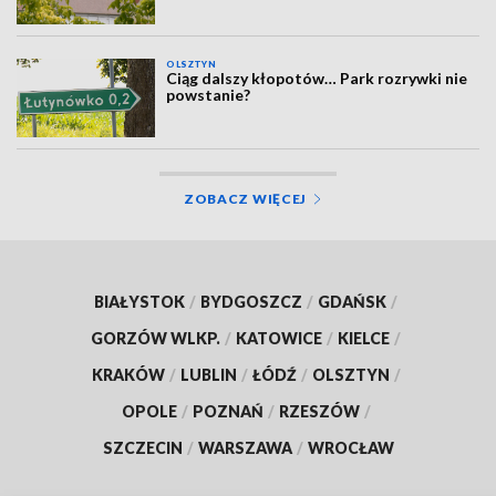
OLSZTYN
Ciąg dalszy kłopotów… Park rozrywki nie
powstanie?
ZOBACZ WIĘCEJ
BIAŁYSTOK
/
BYDGOSZCZ
/
GDAŃSK
/
GORZÓW WLKP.
/
KATOWICE
/
KIELCE
/
KRAKÓW
/
LUBLIN
/
ŁÓDŹ
/
OLSZTYN
/
OPOLE
/
POZNAŃ
/
RZESZÓW
/
SZCZECIN
/
WARSZAWA
/
WROCŁAW