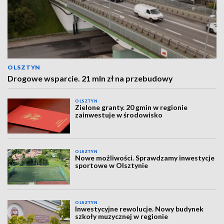
OLSZTYN
Drogowe wsparcie. 21 mln zł na przebudowy
OLSZTYN
Zielone granty. 20 gmin w regionie
zainwestuje w środowisko
OLSZTYN
Nowe możliwości. Sprawdzamy inwestycje
sportowe w Olsztynie
OLSZTYN
Inwestycyjne rewolucje. Nowy budynek
szkoły muzycznej w regionie