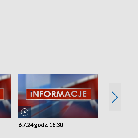
6.7.24 godz. 18.30
5.7.24 godz. 