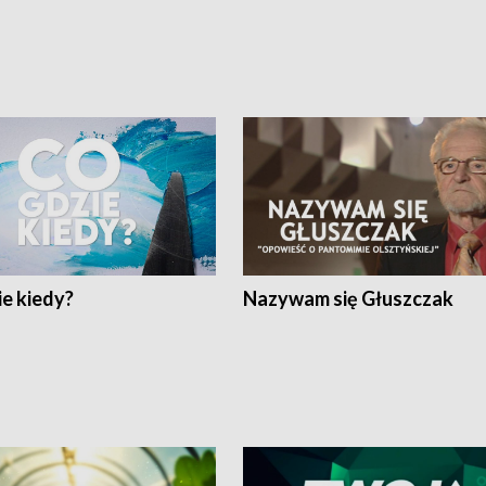
e kiedy?
Nazywam się Głuszczak