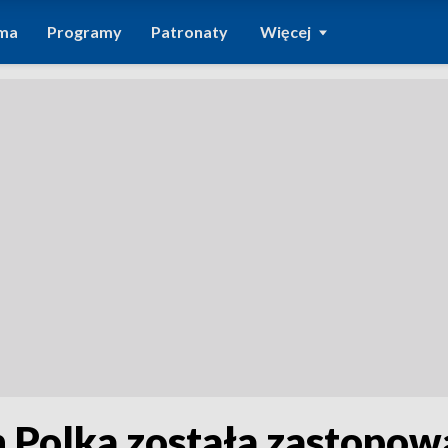
ma
Programy
Patronaty
Więcej
 Polka została zastopow