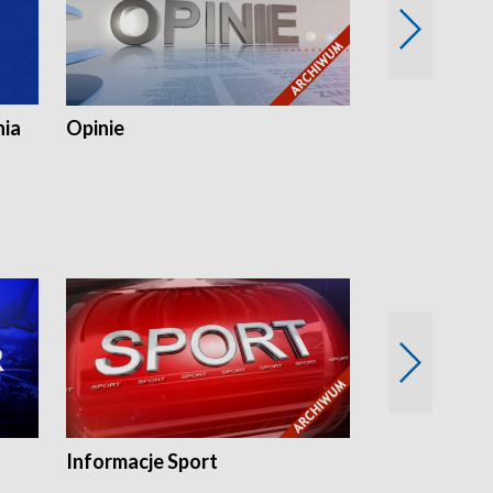
nia
Opinie
Opinie Elblą
Informacje Sport
Flesz sport