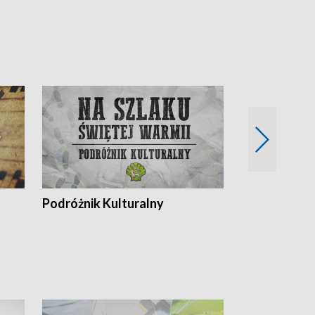
Podróżnik Kulturalny
Okolice Szla