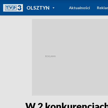
POWRÓT DO
OLSZTYN
Aktualności
Rekla
TVP REGIONY
W 2 konkurencjach