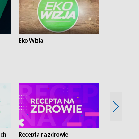
Eko Wizja
ach
Recepta na zdrowie
Wybieram z