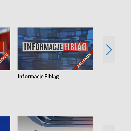
Informacje Elbląg
Wstaje nowy