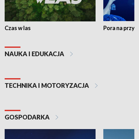
Czas w las
Pora na przyr
NAUKA I EDUKACJA
TECHNIKA I MOTORYZACJA
GOSPODARKA