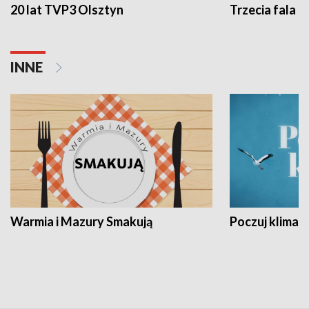
20 lat TVP3 Olsztyn
Trzecia fala -
INNE
Warmia i Mazury Smakują
Poczuj klimat