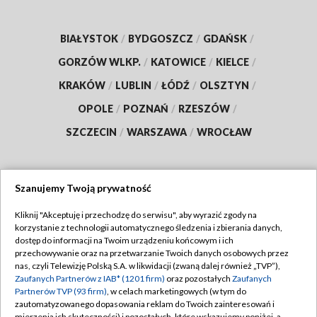
BIAŁYSTOK
/
BYDGOSZCZ
/
GDAŃSK
/
GORZÓW WLKP.
/
KATOWICE
/
KIELCE
/
KRAKÓW
/
LUBLIN
/
ŁÓDŹ
/
OLSZTYN
/
OPOLE
/
POZNAŃ
/
RZESZÓW
/
SZCZECIN
/
WARSZAWA
/
WROCŁAW
Szanujemy Twoją prywatność
Dołącz do nas:
Kliknij "Akceptuję i przechodzę do serwisu", aby wyrazić zgody na
korzystanie z technologii automatycznego śledzenia i zbierania danych,
TVP
dostęp do informacji na Twoim urządzeniu końcowym i ich
Abonament TVP
przechowywanie oraz na przetwarzanie Twoich danych osobowych przez
Regulamin TVP
nas, czyli Telewizję Polską S.A. w likwidacji (zwaną dalej również „TVP”),
Emisja w TVP
Zaufanych Partnerów z IAB* (1201 firm)
oraz pozostałych
Zaufanych
Polityka prywatności
Partnerów TVP (93 firm)
, w celach marketingowych (w tym do
Centrum informacji TVP
Moje zgody
zautomatyzowanego dopasowania reklam do Twoich zainteresowań i
mierzenia ich skuteczności) i pozostałych, które wskazujemy poniżej, a