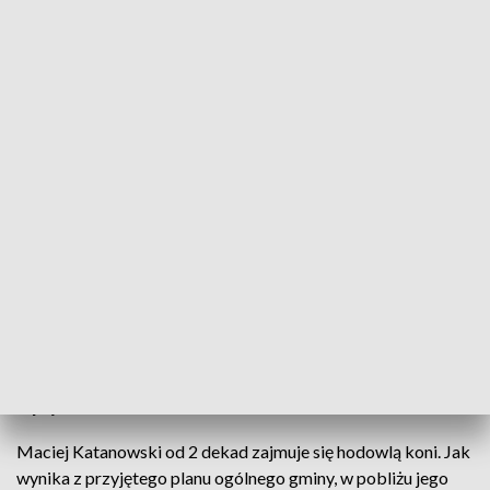
Inwestorzy wskazują, że im większa turbina, tym większa moc elektrowni
Mieszkańcy gm. Barciany protestują przeciwko
planom budowy elektrowni wiatrowych.
Wątpliwości lokalnej społeczności budzą m.in.
możliwe parametry wiatraków oraz ich
umiejscowienie. Wójt gminy twierdzi, że dla regionu
pogranicza to szansa na rozwój i zwiększenie
wpływów do budżetu.
Maciej Katanowski od 2 dekad zajmuje się hodowlą koni. Jak
wynika z przyjętego planu ogólnego gminy, w pobliżu jego