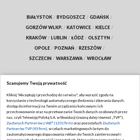
BIAŁYSTOK
/
BYDGOSZCZ
/
GDAŃSK
/
GORZÓW WLKP.
/
KATOWICE
/
KIELCE
/
KRAKÓW
/
LUBLIN
/
ŁÓDŹ
/
OLSZTYN
/
OPOLE
/
POZNAŃ
/
RZESZÓW
/
SZCZECIN
/
WARSZAWA
/
WROCŁAW
Szanujemy Twoją prywatność
Dołącz do nas:
Kliknij "Akceptuję i przechodzę do serwisu", aby wyrazić zgody na
korzystanie z technologii automatycznego śledzenia i zbierania danych,
TVP
dostęp do informacji na Twoim urządzeniu końcowym i ich
Abonament TVP
przechowywanie oraz na przetwarzanie Twoich danych osobowych przez
Regulamin TVP
nas, czyli Telewizję Polską S.A. w likwidacji (zwaną dalej również „TVP”),
Emisja w TVP
Polityka prywatności
Zaufanych Partnerów z IAB* (1201 firm)
oraz pozostałych
Zaufanych
Partnerów TVP (93 firm)
, w celach marketingowych (w tym do
Centrum informacji TVP
Moje zgody
zautomatyzowanego dopasowania reklam do Twoich zainteresowań i
mierzenia ich skuteczności) i pozostałych, które wskazujemy poniżej, a