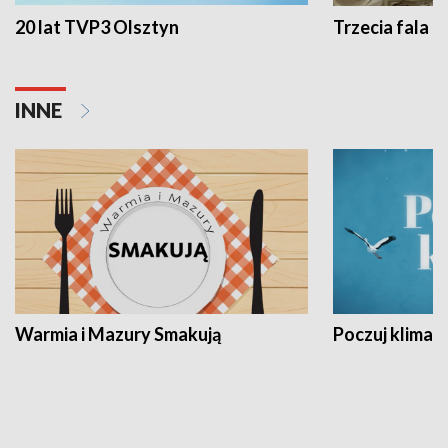
20 lat TVP3 Olsztyn
Trzecia fala -
INNE
Warmia i Mazury Smakują
Poczuj klimat