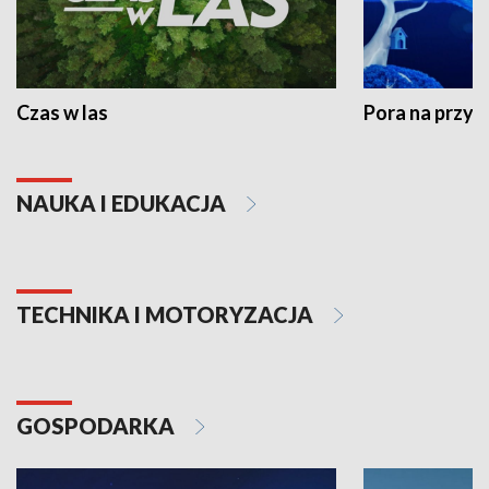
Czas w las
Pora na przyr
NAUKA I EDUKACJA
TECHNIKA I MOTORYZACJA
GOSPODARKA