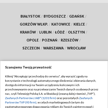
BIAŁYSTOK
/
BYDGOSZCZ
/
GDAŃSK
/
GORZÓW WLKP.
/
KATOWICE
/
KIELCE
/
KRAKÓW
/
LUBLIN
/
ŁÓDŹ
/
OLSZTYN
/
OPOLE
/
POZNAŃ
/
RZESZÓW
/
SZCZECIN
/
WARSZAWA
/
WROCŁAW
Szanujemy Twoją prywatność
Dołącz do nas:
Kliknij "Akceptuję i przechodzę do serwisu", aby wyrazić zgody na
korzystanie z technologii automatycznego śledzenia i zbierania danych,
TVP
dostęp do informacji na Twoim urządzeniu końcowym i ich
Abonament TVP
przechowywanie oraz na przetwarzanie Twoich danych osobowych przez
Regulamin TVP
nas, czyli Telewizję Polską S.A. w likwidacji (zwaną dalej również „TVP”),
Emisja w TVP
Zaufanych Partnerów z IAB* (1201 firm)
oraz pozostałych
Zaufanych
Polityka prywatności
Partnerów TVP (93 firm)
, w celach marketingowych (w tym do
Centrum informacji TVP
Moje zgody
zautomatyzowanego dopasowania reklam do Twoich zainteresowań i