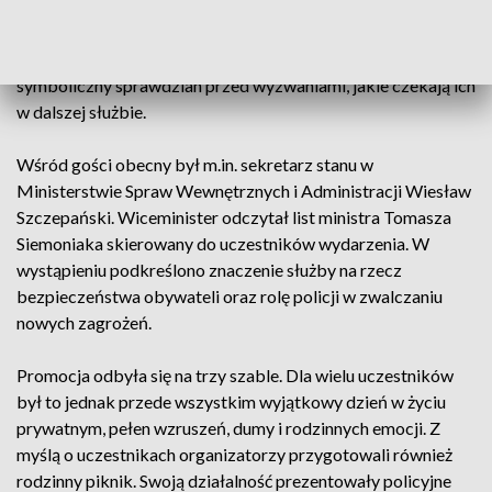
stopień oficerski, rozpoczynając nowy etap swojej służby.
Choć na placu apelowym panował upał, a słońce nie dawało
wytchnienia, nikt nie narzekał. Dla oficerów był to pierwszy
symboliczny sprawdzian przed wyzwaniami, jakie czekają ich
w dalszej służbie.
Wśród gości obecny był m.in. sekretarz stanu w
Ministerstwie Spraw Wewnętrznych i Administracji Wiesław
Szczepański. Wiceminister odczytał list ministra Tomasza
Siemoniaka skierowany do uczestników wydarzenia. W
wystąpieniu podkreślono znaczenie służby na rzecz
bezpieczeństwa obywateli oraz rolę policji w zwalczaniu
nowych zagrożeń.
Promocja odbyła się na trzy szable. Dla wielu uczestników
był to jednak przede wszystkim wyjątkowy dzień w życiu
prywatnym, pełen wzruszeń, dumy i rodzinnych emocji. Z
myślą o uczestnikach organizatorzy przygotowali również
rodzinny piknik. Swoją działalność prezentowały policyjne