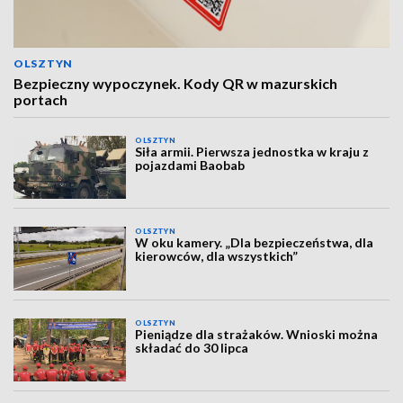
OLSZTYN
Bezpieczny wypoczynek. Kody QR w mazurskich
portach
OLSZTYN
Siła armii. Pierwsza jednostka w kraju z
pojazdami Baobab
OLSZTYN
W oku kamery. „Dla bezpieczeństwa, dla
kierowców, dla wszystkich”
OLSZTYN
Pieniądze dla strażaków. Wnioski można
składać do 30 lipca