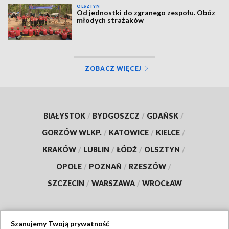
OLSZTYN
Od jednostki do zgranego zespołu. Obóz
młodych strażaków
ZOBACZ WIĘCEJ
BIAŁYSTOK
/
BYDGOSZCZ
/
GDAŃSK
/
GORZÓW WLKP.
/
KATOWICE
/
KIELCE
/
KRAKÓW
/
LUBLIN
/
ŁÓDŹ
/
OLSZTYN
/
OPOLE
/
POZNAŃ
/
RZESZÓW
/
SZCZECIN
/
WARSZAWA
/
WROCŁAW
Szanujemy Twoją prywatność