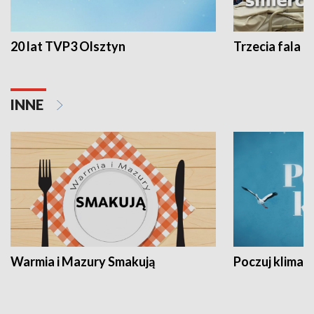
20 lat TVP3 Olsztyn
Trzecia fala -
INNE
Warmia i Mazury Smakują
Poczuj klimat