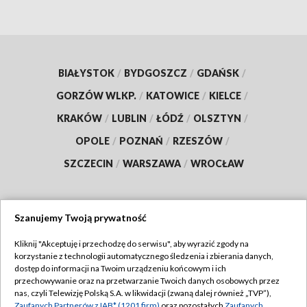
BIAŁYSTOK
/
BYDGOSZCZ
/
GDAŃSK
/
GORZÓW WLKP.
/
KATOWICE
/
KIELCE
/
KRAKÓW
/
LUBLIN
/
ŁÓDŹ
/
OLSZTYN
/
OPOLE
/
POZNAŃ
/
RZESZÓW
/
SZCZECIN
/
WARSZAWA
/
WROCŁAW
Szanujemy Twoją prywatność
Dołącz do nas:
Kliknij "Akceptuję i przechodzę do serwisu", aby wyrazić zgody na
korzystanie z technologii automatycznego śledzenia i zbierania danych,
TVP
dostęp do informacji na Twoim urządzeniu końcowym i ich
Abonament TVP
przechowywanie oraz na przetwarzanie Twoich danych osobowych przez
Regulamin TVP
nas, czyli Telewizję Polską S.A. w likwidacji (zwaną dalej również „TVP”),
Emisja w TVP
Zaufanych Partnerów z IAB* (1201 firm)
oraz pozostałych
Zaufanych
Polityka prywatności