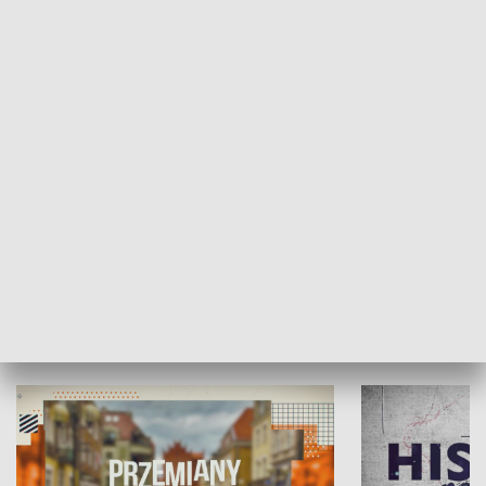
SPOŁECZEŃSTWO
Moje miejsce
Winda region
HISTORIA