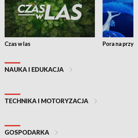
Czas w las
Pora na przyr
NAUKA I EDUKACJA
TECHNIKA I MOTORYZACJA
GOSPODARKA