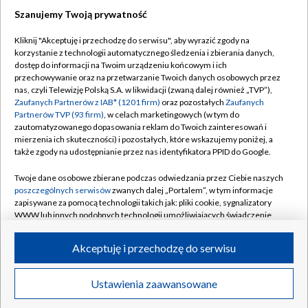
Szanujemy Twoją prywatność
Dołącz do nas:
Kliknij "Akceptuję i przechodzę do serwisu", aby wyrazić zgody na
korzystanie z technologii automatycznego śledzenia i zbierania danych,
TVP
dostęp do informacji na Twoim urządzeniu końcowym i ich
Abonament TVP
przechowywanie oraz na przetwarzanie Twoich danych osobowych przez
Regulamin TVP
nas, czyli Telewizję Polską S.A. w likwidacji (zwaną dalej również „TVP”),
Emisja w TVP
Polityka prywatności
Zaufanych Partnerów z IAB* (1201 firm)
oraz pozostałych
Zaufanych
Partnerów TVP (93 firm)
, w celach marketingowych (w tym do
Centrum informacji TVP
Moje zgody
zautomatyzowanego dopasowania reklam do Twoich zainteresowań i
mierzenia ich skuteczności) i pozostałych, które wskazujemy poniżej, a
Naziemna Telewizja Cyfrowa
Pomoc
także zgody na udostępnianie przez nas identyfikatora PPID do Google.
Sklep TVP
Biuro reklamy
Twoje dane osobowe zbierane podczas odwiedzania przez Ciebie naszych
Rada Programowa
Kontakt
poszczególnych serwisów
zwanych dalej „Portalem”, w tym informacje
zapisywane za pomocą technologii takich jak: pliki cookie, sygnalizatory
System NOS
WWW lub innych podobnych technologii umożliwiających świadczenie
dopasowanych i bezpiecznych usług, personalizację treści oraz reklam,
Informacje o nadawcy
Kanały
udostępnianie funkcji mediów społecznościowych oraz analizowanie
Akceptuję i przechodzę do serwisu
ruchu w Internecie.
Program dla prasy
©2026 Telewizja Polska S.A. w likwidacji
Biuro Reklamy
Twoje dane osobowe zbierane podczas odwiedzania przez Ciebie
Ustawienia zaawansowane
poszczególnych serwisów
na Portalu, takie jak adresy IP, identyfikatory
Ogłoszenie przetargowe
Twoich urządzeń końcowych i identyfikatory plików cookie, informacje o