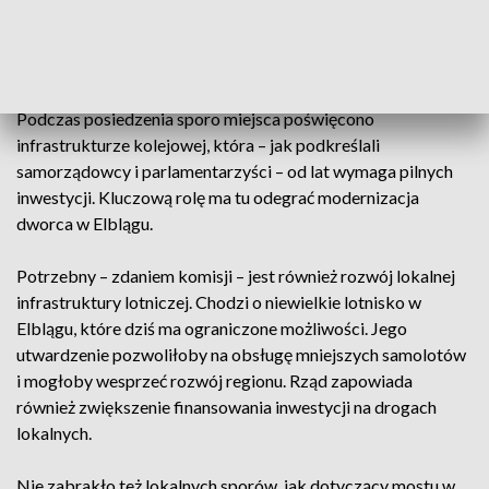
Żuławach. Przede wszystkim związane z infrastrukturą
transportową, dostępnością komunikacyjną oraz rozwojem
terenów inwestycyjnych.
Podczas posiedzenia sporo miejsca poświęcono
infrastrukturze kolejowej, która – jak podkreślali
samorządowcy i parlamentarzyści – od lat wymaga pilnych
inwestycji. Kluczową rolę ma tu odegrać modernizacja
dworca w Elblągu.
Potrzebny – zdaniem komisji – jest również rozwój lokalnej
infrastruktury lotniczej. Chodzi o niewielkie lotnisko w
Elblągu, które dziś ma ograniczone możliwości. Jego
utwardzenie pozwoliłoby na obsługę mniejszych samolotów
i mogłoby wesprzeć rozwój regionu. Rząd zapowiada
również zwiększenie finansowania inwestycji na drogach
lokalnych.
Nie zabrakło też lokalnych sporów, jak dotyczący mostu w