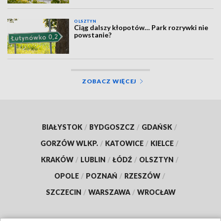
OLSZTYN
Ciąg dalszy kłopotów… Park rozrywki nie
powstanie?
ZOBACZ WIĘCEJ
BIAŁYSTOK
/
BYDGOSZCZ
/
GDAŃSK
/
GORZÓW WLKP.
/
KATOWICE
/
KIELCE
/
KRAKÓW
/
LUBLIN
/
ŁÓDŹ
/
OLSZTYN
/
OPOLE
/
POZNAŃ
/
RZESZÓW
/
SZCZECIN
/
WARSZAWA
/
WROCŁAW