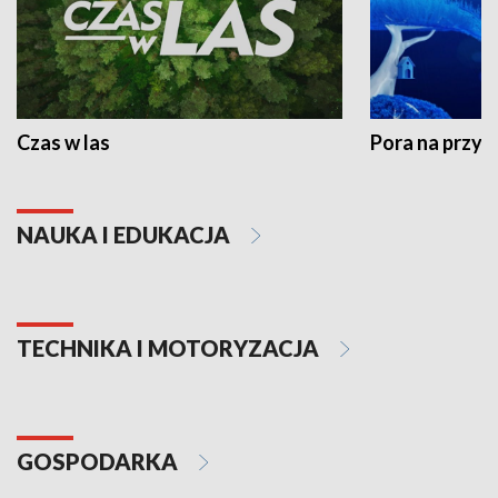
Czas w las
Pora na przyr
NAUKA I EDUKACJA
TECHNIKA I MOTORYZACJA
GOSPODARKA