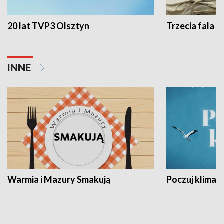
20 lat TVP3 Olsztyn
Trzecia fala -
INNE
Warmia i Mazury Smakują
Poczuj klimat