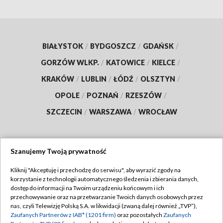
BIAŁYSTOK
/
BYDGOSZCZ
/
GDAŃSK
/
GORZÓW WLKP.
/
KATOWICE
/
KIELCE
/
KRAKÓW
/
LUBLIN
/
ŁÓDŹ
/
OLSZTYN
/
OPOLE
/
POZNAŃ
/
RZESZÓW
/
SZCZECIN
/
WARSZAWA
/
WROCŁAW
Szanujemy Twoją prywatność
Dołącz do nas:
Kliknij "Akceptuję i przechodzę do serwisu", aby wyrazić zgody na
korzystanie z technologii automatycznego śledzenia i zbierania danych,
TVP
dostęp do informacji na Twoim urządzeniu końcowym i ich
Abonament TVP
przechowywanie oraz na przetwarzanie Twoich danych osobowych przez
Regulamin TVP
nas, czyli Telewizję Polską S.A. w likwidacji (zwaną dalej również „TVP”),
Emisja w TVP
Zaufanych Partnerów z IAB* (1201 firm)
oraz pozostałych
Zaufanych
Polityka prywatności