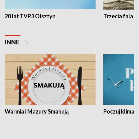
20 lat TVP3 Olsztyn
Trzecia fala -
INNE
Warmia i Mazury Smakują
Poczuj klimat