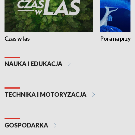
Czas w las
Pora na przyr
NAUKA I EDUKACJA
TECHNIKA I MOTORYZACJA
GOSPODARKA