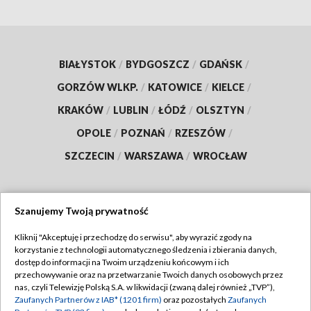
BIAŁYSTOK
/
BYDGOSZCZ
/
GDAŃSK
/
GORZÓW WLKP.
/
KATOWICE
/
KIELCE
/
KRAKÓW
/
LUBLIN
/
ŁÓDŹ
/
OLSZTYN
/
OPOLE
/
POZNAŃ
/
RZESZÓW
/
SZCZECIN
/
WARSZAWA
/
WROCŁAW
Szanujemy Twoją prywatność
Dołącz do nas:
Kliknij "Akceptuję i przechodzę do serwisu", aby wyrazić zgody na
korzystanie z technologii automatycznego śledzenia i zbierania danych,
TVP
dostęp do informacji na Twoim urządzeniu końcowym i ich
Abonament TVP
przechowywanie oraz na przetwarzanie Twoich danych osobowych przez
Regulamin TVP
nas, czyli Telewizję Polską S.A. w likwidacji (zwaną dalej również „TVP”),
Emisja w TVP
Zaufanych Partnerów z IAB* (1201 firm)
oraz pozostałych
Zaufanych
Polityka prywatności