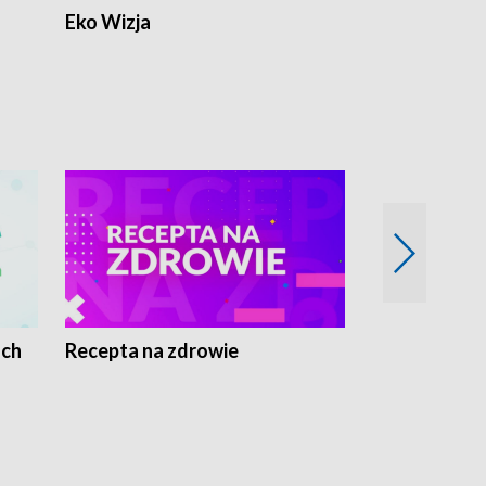
Eko Wizja
ach
Recepta na zdrowie
Wybieram z