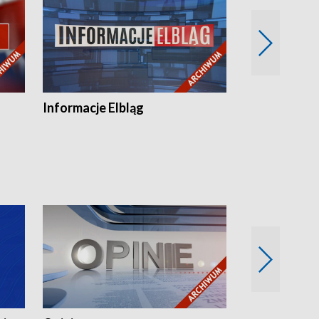
Informacje Elbląg
Wstaje nowy