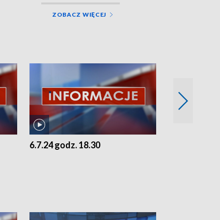
ZOBACZ WIĘCEJ
6.7.24 godz. 18.30
5.7.24 godz. 