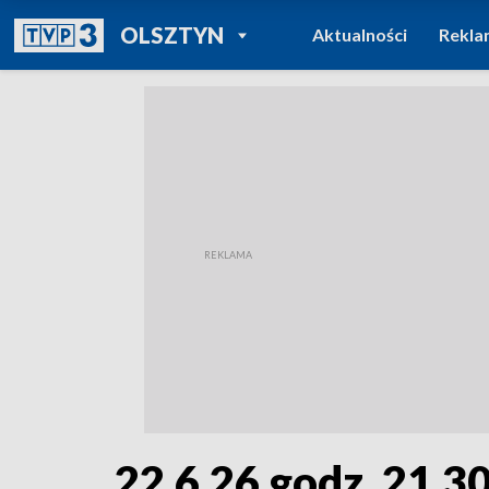
POWRÓT DO
OLSZTYN
Aktualności
Rekla
TVP REGIONY
22.6.26 godz. 21.3