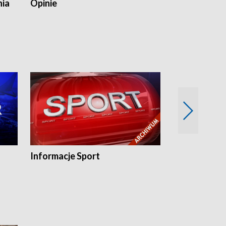
nia
Opinie
Opinie Elblą
Informacje Sport
Flesz sport