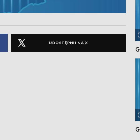
UDOSTĘPNIJ NA X
G
G