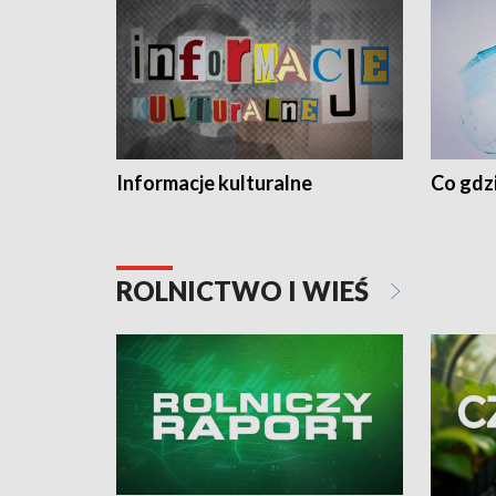
Informacje kulturalne
Co gdzi
ROLNICTWO I WIEŚ