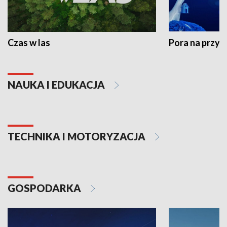
Czas w las
Pora na przyr
NAUKA I EDUKACJA
TECHNIKA I MOTORYZACJA
GOSPODARKA