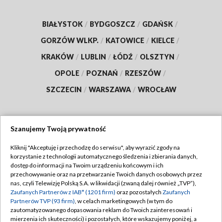
BIAŁYSTOK
/
BYDGOSZCZ
/
GDAŃSK
/
GORZÓW WLKP.
/
KATOWICE
/
KIELCE
/
KRAKÓW
/
LUBLIN
/
ŁÓDŹ
/
OLSZTYN
/
OPOLE
/
POZNAŃ
/
RZESZÓW
/
SZCZECIN
/
WARSZAWA
/
WROCŁAW
Szanujemy Twoją prywatność
Dołącz do nas:
Kliknij "Akceptuję i przechodzę do serwisu", aby wyrazić zgody na
korzystanie z technologii automatycznego śledzenia i zbierania danych,
TVP
dostęp do informacji na Twoim urządzeniu końcowym i ich
Abonament TVP
przechowywanie oraz na przetwarzanie Twoich danych osobowych przez
Regulamin TVP
nas, czyli Telewizję Polską S.A. w likwidacji (zwaną dalej również „TVP”),
Emisja w TVP
Zaufanych Partnerów z IAB* (1201 firm)
oraz pozostałych
Zaufanych
Polityka prywatności
Partnerów TVP (93 firm)
, w celach marketingowych (w tym do
Centrum informacji TVP
Moje zgody
zautomatyzowanego dopasowania reklam do Twoich zainteresowań i
mierzenia ich skuteczności) i pozostałych, które wskazujemy poniżej, a