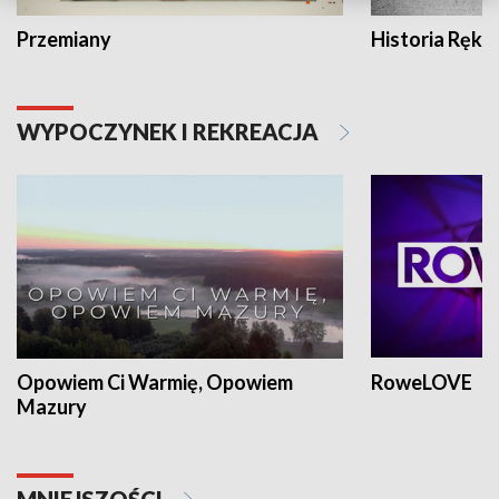
Przemiany
Historia Ręką
WYPOCZYNEK I REKREACJA
Opowiem Ci Warmię, Opowiem
RoweLOVE
Mazury
MNIEJSZOŚCI