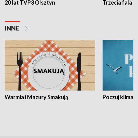
20 lat TVP3 Olsztyn
Trzecia fala -
INNE
Warmia i Mazury Smakują
Poczuj klimat