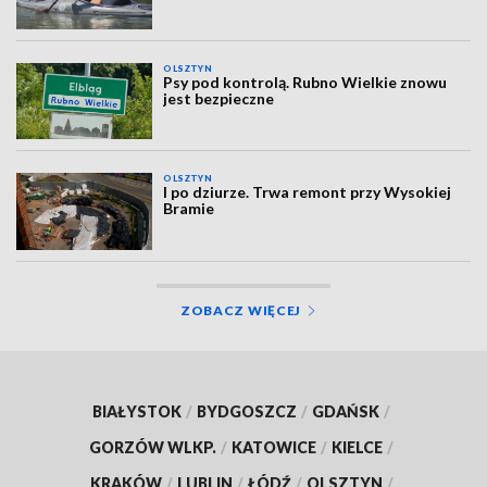
OLSZTYN
Psy pod kontrolą. Rubno Wielkie znowu
jest bezpieczne
OLSZTYN
I po dziurze. Trwa remont przy Wysokiej
Bramie
ZOBACZ WIĘCEJ
BIAŁYSTOK
/
BYDGOSZCZ
/
GDAŃSK
/
GORZÓW WLKP.
/
KATOWICE
/
KIELCE
/
KRAKÓW
/
LUBLIN
/
ŁÓDŹ
/
OLSZTYN
/