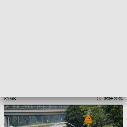
POWRÓT DO
OLSZTYN
TVP REGIONY
Ulewa w Ełku. Wiatr zrywał dachy
2026-06-21
KP, MiK