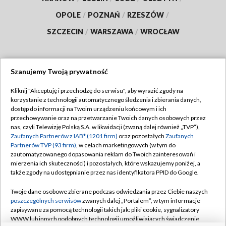
OPOLE
/
POZNAŃ
/
RZESZÓW
/
SZCZECIN
/
WARSZAWA
/
WROCŁAW
Szanujemy Twoją prywatność
Dołącz do nas:
Kliknij "Akceptuję i przechodzę do serwisu", aby wyrazić zgody na
korzystanie z technologii automatycznego śledzenia i zbierania danych,
TVP
dostęp do informacji na Twoim urządzeniu końcowym i ich
Abonament TVP
przechowywanie oraz na przetwarzanie Twoich danych osobowych przez
Regulamin TVP
nas, czyli Telewizję Polską S.A. w likwidacji (zwaną dalej również „TVP”),
Emisja w TVP
Polityka prywatności
Zaufanych Partnerów z IAB* (1201 firm)
oraz pozostałych
Zaufanych
Partnerów TVP (93 firm)
, w celach marketingowych (w tym do
Centrum informacji TVP
Moje zgody
zautomatyzowanego dopasowania reklam do Twoich zainteresowań i
mierzenia ich skuteczności) i pozostałych, które wskazujemy poniżej, a
Naziemna Telewizja Cyfrowa
Pomoc
także zgody na udostępnianie przez nas identyfikatora PPID do Google.
Sklep TVP
Biuro reklamy
Twoje dane osobowe zbierane podczas odwiedzania przez Ciebie naszych
Rada Programowa
Kontakt
poszczególnych serwisów
zwanych dalej „Portalem”, w tym informacje
zapisywane za pomocą technologii takich jak: pliki cookie, sygnalizatory
System NOS
WWW lub innych podobnych technologii umożliwiających świadczenie