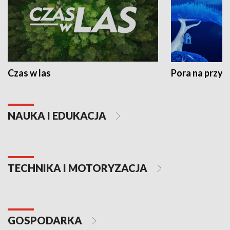
Czas w las
Pora na przyr
NAUKA I EDUKACJA
TECHNIKA I MOTORYZACJA
GOSPODARKA