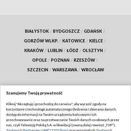
BIAŁYSTOK
/
BYDGOSZCZ
/
GDAŃSK
/
GORZÓW WLKP.
/
KATOWICE
/
KIELCE
/
KRAKÓW
/
LUBLIN
/
ŁÓDŹ
/
OLSZTYN
/
OPOLE
/
POZNAŃ
/
RZESZÓW
/
SZCZECIN
/
WARSZAWA
/
WROCŁAW
Szanujemy Twoją prywatność
Dołącz do nas:
Kliknij "Akceptuję i przechodzę do serwisu", aby wyrazić zgody na
korzystanie z technologii automatycznego śledzenia i zbierania danych,
TVP
dostęp do informacji na Twoim urządzeniu końcowym i ich
Abonament TVP
przechowywanie oraz na przetwarzanie Twoich danych osobowych przez
Regulamin TVP
nas, czyli Telewizję Polską S.A. w likwidacji (zwaną dalej również „TVP”),
Emisja w TVP
Zaufanych Partnerów z IAB* (1201 firm)
oraz pozostałych
Zaufanych
Polityka prywatności