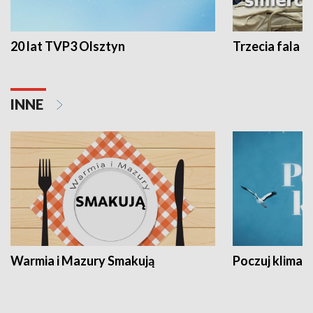
20 lat TVP3 Olsztyn
Trzecia fala -
INNE
Warmia i Mazury Smakują
Poczuj klimat