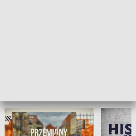
SPOŁECZEŃSTWO
Moje miejsce
Winda region
HISTORIA