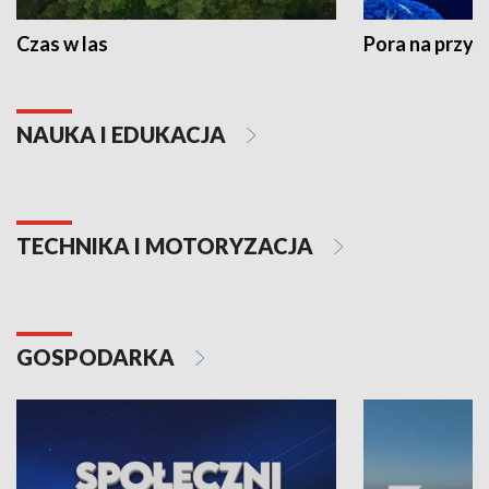
Czas w las
Pora na przyr
NAUKA I EDUKACJA
TECHNIKA I MOTORYZACJA
GOSPODARKA