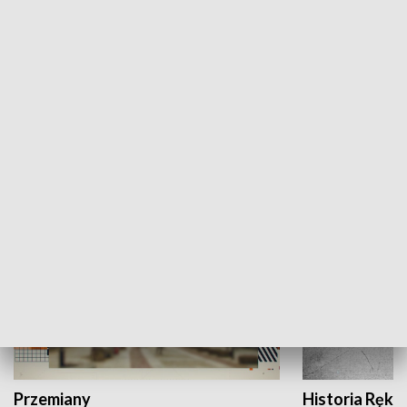
Moje miejsce
Winda region
HISTORIA
Przemiany
Historia Ręką