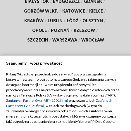
BIAŁYSTOK
/
BYDGOSZCZ
/
GDAŃSK
/
GORZÓW WLKP.
/
KATOWICE
/
KIELCE
/
KRAKÓW
/
LUBLIN
/
ŁÓDŹ
/
OLSZTYN
/
OPOLE
/
POZNAŃ
/
RZESZÓW
/
SZCZECIN
/
WARSZAWA
/
WROCŁAW
Szanujemy Twoją prywatność
Dołącz do nas:
Kliknij "Akceptuję i przechodzę do serwisu", aby wyrazić zgody na
korzystanie z technologii automatycznego śledzenia i zbierania danych,
TVP
dostęp do informacji na Twoim urządzeniu końcowym i ich
Abonament TVP
przechowywanie oraz na przetwarzanie Twoich danych osobowych przez
Regulamin TVP
nas, czyli Telewizję Polską S.A. w likwidacji (zwaną dalej również „TVP”),
Emisja w TVP
Zaufanych Partnerów z IAB* (1201 firm)
oraz pozostałych
Zaufanych
Polityka prywatności
Partnerów TVP (93 firm)
, w celach marketingowych (w tym do
Centrum informacji TVP
Moje zgody
zautomatyzowanego dopasowania reklam do Twoich zainteresowań i
mierzenia ich skuteczności) i pozostałych, które wskazujemy poniżej, a
Naziemna Telewizja Cyfrowa
Pomoc
także zgody na udostępnianie przez nas identyfikatora PPID do Google.
Sklep TVP
Biuro reklamy