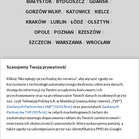
BIAŁYSTOK
/
BYDGOSZCZ
/
GDAŃSK
/
GORZÓW WLKP.
/
KATOWICE
/
KIELCE
/
KRAKÓW
/
LUBLIN
/
ŁÓDŹ
/
OLSZTYN
/
OPOLE
/
POZNAŃ
/
RZESZÓW
/
SZCZECIN
/
WARSZAWA
/
WROCŁAW
Szanujemy Twoją prywatność
Dołącz do nas:
Kliknij "Akceptuję i przechodzę do serwisu", aby wyrazić zgody na
korzystanie z technologii automatycznego śledzenia i zbierania danych,
TVP
dostęp do informacji na Twoim urządzeniu końcowym i ich
Abonament TVP
przechowywanie oraz na przetwarzanie Twoich danych osobowych przez
Regulamin TVP
nas, czyli Telewizję Polską S.A. w likwidacji (zwaną dalej również „TVP”),
Emisja w TVP
Zaufanych Partnerów z IAB* (1201 firm)
oraz pozostałych
Zaufanych
Polityka prywatności
Partnerów TVP (93 firm)
, w celach marketingowych (w tym do
Centrum informacji TVP
Moje zgody
zautomatyzowanego dopasowania reklam do Twoich zainteresowań i
mierzenia ich skuteczności) i pozostałych, które wskazujemy poniżej, a
Naziemna Telewizja Cyfrowa
Pomoc
także zgody na udostępnianie przez nas identyfikatora PPID do Google.
Sklep TVP
Biuro reklamy