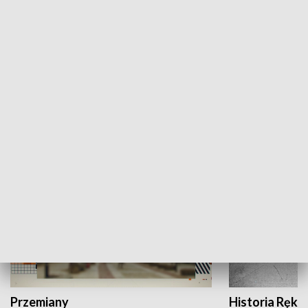
Moje miejsce
Winda region
HISTORIA
Przemiany
Historia Ręką