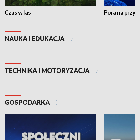
Czas w las
Pora na przyr
NAUKA I EDUKACJA
TECHNIKA I MOTORYZACJA
GOSPODARKA