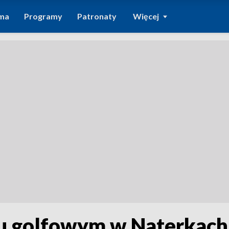
ma
Programy
Patronaty
Więcej
lu golfowym w Naterkach