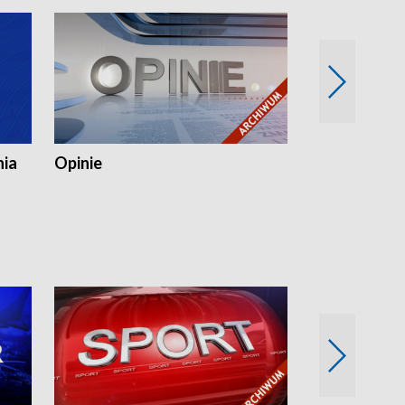
nia
Opinie
Opinie Elblą