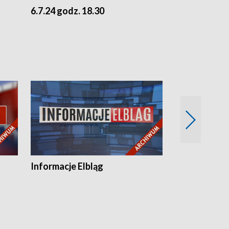
6.7.24 godz. 18.30
5.7.24 godz. 
Informacje Elbląg
Wstaje nowy