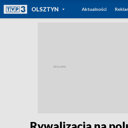
POWRÓT DO
OLSZTYN
Aktualności
Rekla
TVP REGIONY
Rywalizacja na po