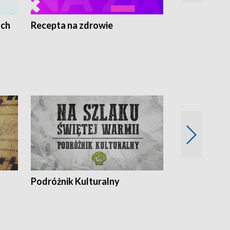
ach
Recepta na zdrowie
Wybieram z
Podróżnik Kulturalny
Okolice Szla