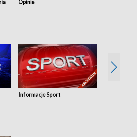
nia
Opinie
Opinie Elblą
Informacje Sport
Flesz sport