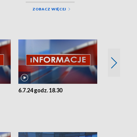
ZOBACZ WIĘCEJ
6.7.24 godz. 18.30
5.7.24 godz. 