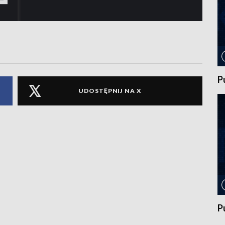
P
UDOSTĘPNIJ NA X
P