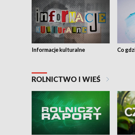
Informacje kulturalne
Co gdzi
ROLNICTWO I WIEŚ