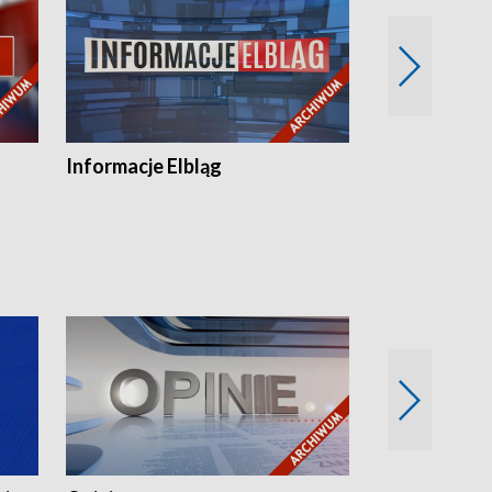
Informacje Elbląg
Wstaje nowy