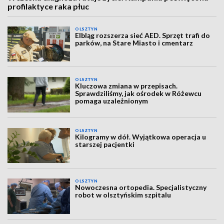
profilaktyce raka płuc
OLSZTYN
Elbląg rozszerza sieć AED. Sprzęt trafi do
parków, na Stare Miasto i cmentarz
OLSZTYN
Kluczowa zmiana w przepisach.
Sprawdziliśmy, jak ośrodek w Różewcu
pomaga uzależnionym
OLSZTYN
Kilogramy w dół. Wyjątkowa operacja u
starszej pacjentki
OLSZTYN
Nowoczesna ortopedia. Specjalistyczny
robot w olsztyńskim szpitalu