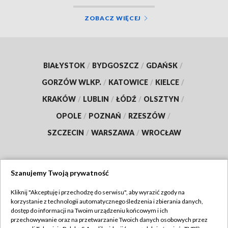
ZOBACZ WIĘCEJ
BIAŁYSTOK
/
BYDGOSZCZ
/
GDAŃSK
/
GORZÓW WLKP.
/
KATOWICE
/
KIELCE
/
KRAKÓW
/
LUBLIN
/
ŁÓDŹ
/
OLSZTYN
/
OPOLE
/
POZNAŃ
/
RZESZÓW
/
SZCZECIN
/
WARSZAWA
/
WROCŁAW
Szanujemy Twoją prywatność
Dołącz do nas:
Kliknij "Akceptuję i przechodzę do serwisu", aby wyrazić zgody na
korzystanie z technologii automatycznego śledzenia i zbierania danych,
TVP
dostęp do informacji na Twoim urządzeniu końcowym i ich
Abonament TVP
przechowywanie oraz na przetwarzanie Twoich danych osobowych przez
Regulamin TVP