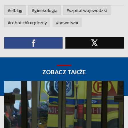
#elbląg
#ginekologia
#szpital wojewódzki
#robot chirurgiczny
#nowotwór
ZOBACZ TAKŻE