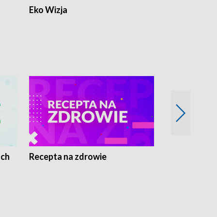
Eko Wizja
ach
Recepta na zdrowie
Wybieram z