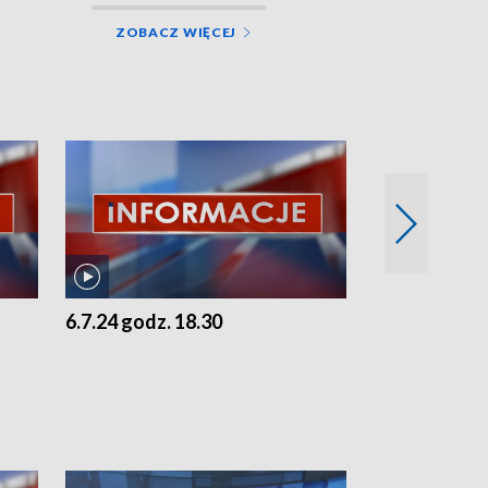
ZOBACZ WIĘCEJ
6.7.24 godz. 18.30
5.7.24 godz. 