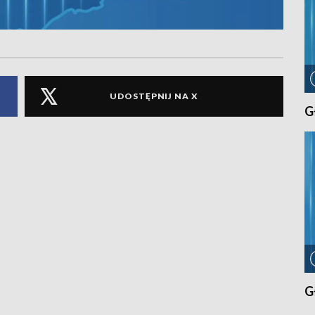
UDOSTĘPNIJ NA X
G
G