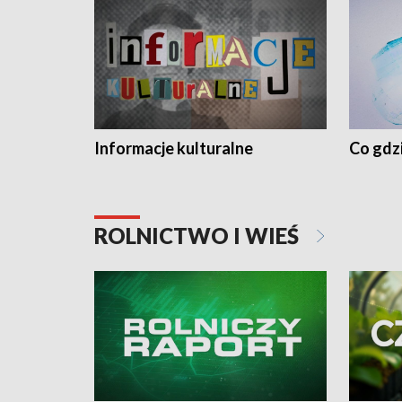
Informacje kulturalne
Co gdzi
ROLNICTWO I WIEŚ