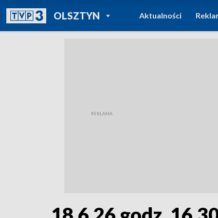
POWRÓT DO
OLSZTYN
Aktualności
Rekla
TVP REGIONY
18.6.26 godz. 16.3