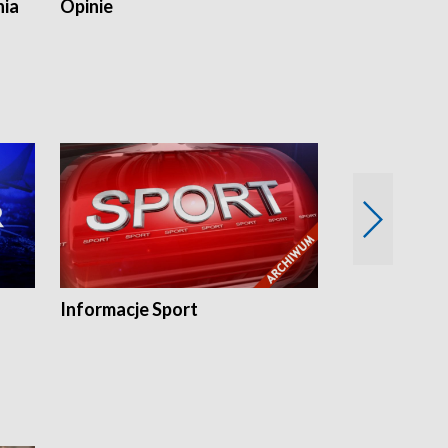
nia
Opinie
Opinie Elblą
Informacje Sport
Flesz sport