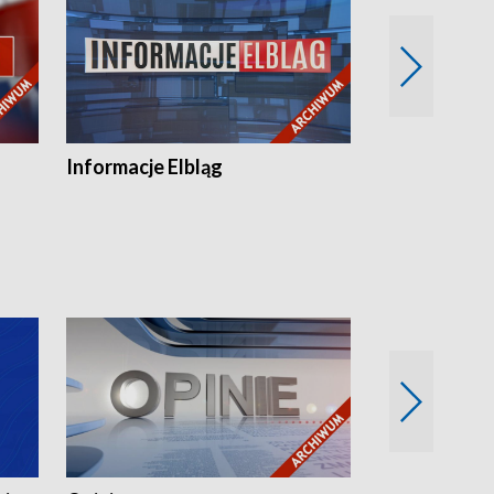
Informacje Elbląg
Wstaje nowy