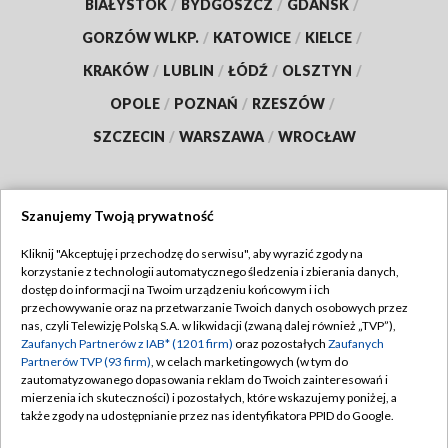
BIAŁYSTOK
/
BYDGOSZCZ
/
GDAŃSK
/
GORZÓW WLKP.
/
KATOWICE
/
KIELCE
/
KRAKÓW
/
LUBLIN
/
ŁÓDŹ
/
OLSZTYN
/
OPOLE
/
POZNAŃ
/
RZESZÓW
/
SZCZECIN
/
WARSZAWA
/
WROCŁAW
Szanujemy Twoją prywatność
Dołącz do nas:
Kliknij "Akceptuję i przechodzę do serwisu", aby wyrazić zgody na
korzystanie z technologii automatycznego śledzenia i zbierania danych,
TVP
dostęp do informacji na Twoim urządzeniu końcowym i ich
Abonament TVP
przechowywanie oraz na przetwarzanie Twoich danych osobowych przez
Regulamin TVP
nas, czyli Telewizję Polską S.A. w likwidacji (zwaną dalej również „TVP”),
Emisja w TVP
Zaufanych Partnerów z IAB* (1201 firm)
oraz pozostałych
Zaufanych
Polityka prywatności
Partnerów TVP (93 firm)
, w celach marketingowych (w tym do
Centrum informacji TVP
Moje zgody
zautomatyzowanego dopasowania reklam do Twoich zainteresowań i
mierzenia ich skuteczności) i pozostałych, które wskazujemy poniżej, a
Naziemna Telewizja Cyfrowa
Pomoc
także zgody na udostępnianie przez nas identyfikatora PPID do Google.
Sklep TVP
Biuro reklamy