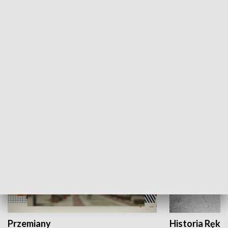
Moje miejsce
Winda region
HISTORIA
Przemiany
Historia Ręką