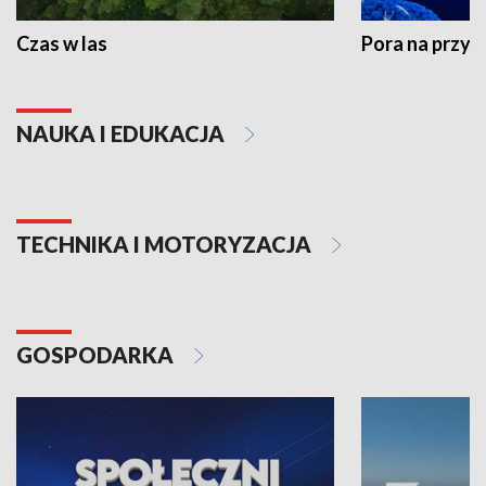
Czas w las
Pora na przyr
NAUKA I EDUKACJA
TECHNIKA I MOTORYZACJA
GOSPODARKA