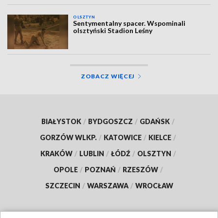
OLSZTYN
Sentymentalny spacer. Wspominali
olsztyński Stadion Leśny
ZOBACZ WIĘCEJ
BIAŁYSTOK
/
BYDGOSZCZ
/
GDAŃSK
/
GORZÓW WLKP.
/
KATOWICE
/
KIELCE
/
KRAKÓW
/
LUBLIN
/
ŁÓDŹ
/
OLSZTYN
/
OPOLE
/
POZNAŃ
/
RZESZÓW
/
SZCZECIN
/
WARSZAWA
/
WROCŁAW