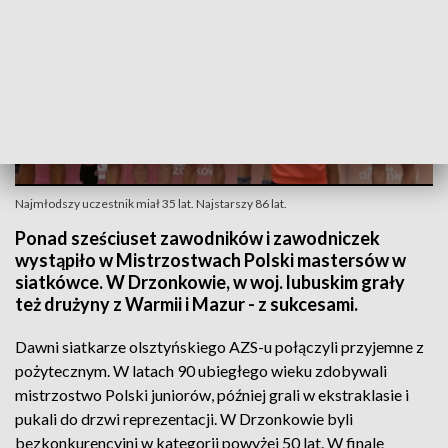
Najmłodszy uczestnik miał 35 lat. Najstarszy 86 lat.
Ponad sześciuset zawodników i zawodniczek
wystąpiło w Mistrzostwach Polski mastersów w
siatkówce. W Drzonkowie, w woj. lubuskim grały
też drużyny z Warmii i Mazur - z sukcesami.
Dawni siatkarze olsztyńskiego AZS-u połączyli przyjemne z
pożytecznym. W latach 90 ubiegłego wieku zdobywali
mistrzostwo Polski juniorów, później grali w ekstraklasie i
pukali do drzwi reprezentacji. W Drzonkowie byli
bezkonkurencyjni w kategorii powyżej 50 lat. W finale