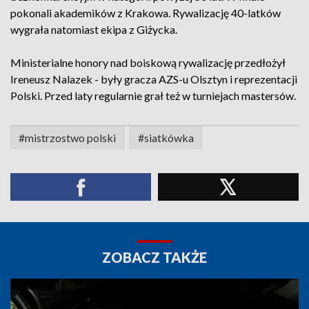
pokonali akademików z Krakowa. Rywalizację 40-latków
wygrała natomiast ekipa z Giżycka.
Ministerialne honory nad boiskową rywalizację przedłożył
Ireneusz Nalazek - były gracza AZS-u Olsztyn i reprezentacji
Polski. Przed laty regularnie grał też w turniejach mastersów.
#mistrzostwo polski
#siatkówka
ZOBACZ TAKŻE